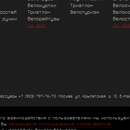
Велокуртки
Триатлон
Велоо
ростей
Триатлон
Велотуризм
Велок
е ручки
Велорейтузы
Велос
См. все
См. вс
ксессуары
+7 (903) 797-76-73
. Москва, ул. Крылатская, д. 10. E-mai
 его взаимодействия с пользователями мы используем
альности
|
Договор-оферта
|
Клубная программа
|
Гарантии
|
FA
, Вы
разрешаете использование cookie-файлов.