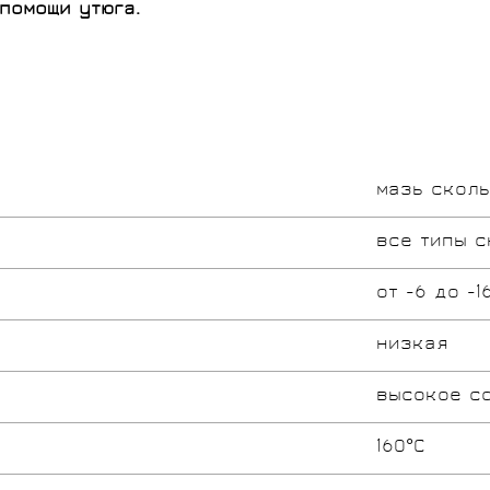
помощи утюга.
мазь скол
все типы с
от -6 до -1
низкая
высокое с
160°C