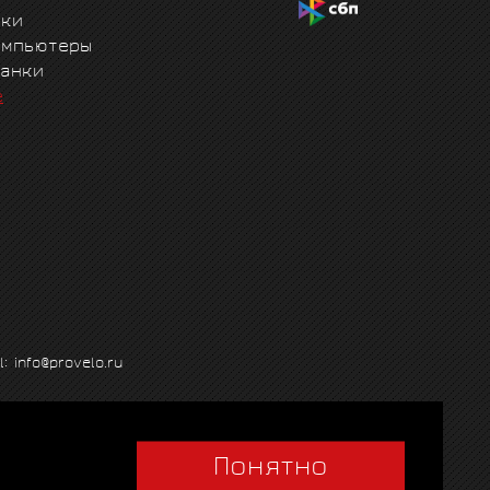
чки
омпьютеры
танки
е
l: info@provelo.ru
Понятно
Q
|
Политика использования cookies