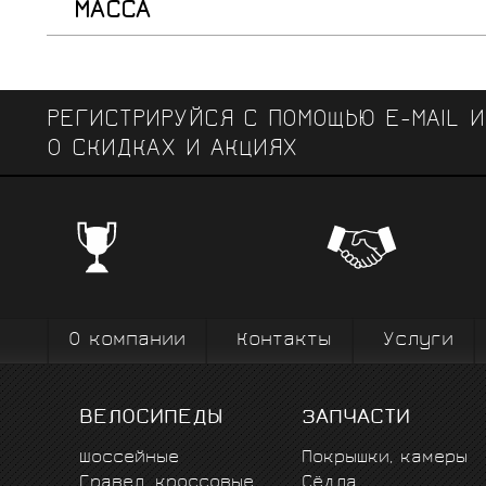
МАССА
РЕГИСТРИРУЙСЯ С ПОМОЩЬЮ E-MAIL 
О СКИДКАХ И АКЦИЯХ
ЧЕМПИОНСКИЕ БРЕНДЫ
Профе
Поставки от всемирно известных
велоодежд
зарекомендовавших себя на всех уров
выступ
вплоть до профессионального спорта вы
коман
О компании
Контакты
Услуги
ВЕЛОСИПЕДЫ
ЗАПЧАСТИ
Шоссейные
Покрышки, камеры
Гравел, кроссовые
Сёдла