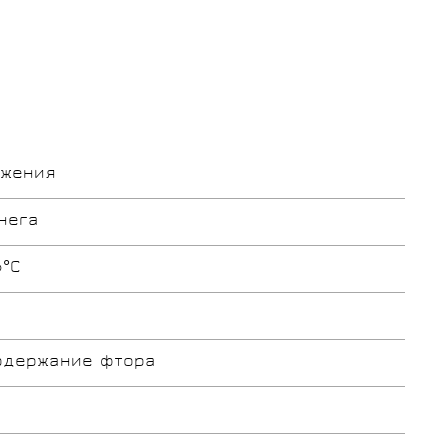
ьжения
нега
6°С
одержание фтора