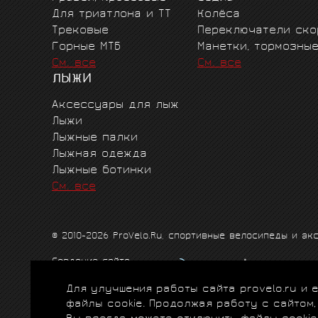
Для триатлона и ТТ
Колёса
Трековые
Переключатели ско
Горные MTБ
Манетки, тормозны
См. все
См. все
ЛЫЖИ
Аксессуары для лыж
Лыжи
Лыжные палки
Лыжная одежда
Лыжные ботинки
См. все
© 2010-2026 ProVelo.Ru, спортивные велосипеды и а
Создание сайта
Продвижение сайта
Для улучшения работы сайта provelo.ru и
Схема проезда
|
Карта сайта
|
Политика конфиденци
файлы cookie. Продолжая работу с сайтом