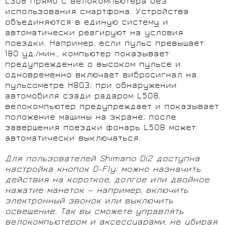
L308 прямо с велокомпьютера без
использования смартфона. Устройства
объединяются в единую систему и
автоматически реагируют на условия
поездки. Например, если пульс превышает
180 уд./мин., компьютер показывает
предупреждение о высоком пульсе и
одновременно включает вибросигнал на
пульсометре H803; при обнаружении
автомобиля сзади радаром L508,
велокомпьютер предупреждает и показывает
положение машины на экране; после
завершения поездки фонарь L508 может
автоматически выключаться.
Для пользователей Shimano Di2 доступна
настройка кнопок D-Fly: можно назначить
действия на короткое, долгое или двойное
нажатие манеток — например, включить
электронный звонок или выключить
освещение. Так вы сможете управлять
велокомпьютером и аксессуарами, не убирая