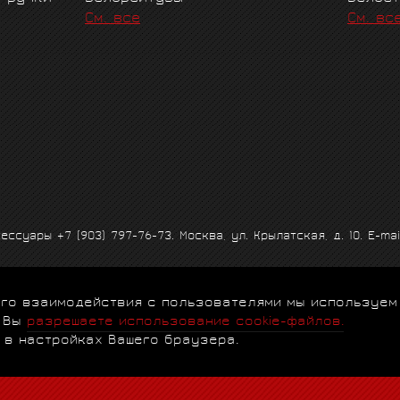
См. все
См. вс
ксессуары
+7 (903) 797-76-73
. Москва, ул. Крылатская, д. 10. E-mai
 его взаимодействия с пользователями мы используем
альности
|
Договор-оферта
|
Клубная программа
|
Гарантии
|
FA
, Вы
разрешаете использование cookie-файлов.
 в настройках Вашего браузера.