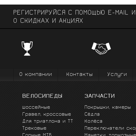
РЕГИСТРИРУЙСЯ С ПОМОЩЬЮ E-MAIL 
О СКИДКАХ И АКЦИЯХ
ЧЕМПИОНСКИЕ БРЕНДЫ
Профе
Поставки от всемирно известных
велоодежд
зарекомендовавших себя на всех уров
выступ
вплоть до профессионального спорта вы
коман
О компании
Контакты
Услуги
ВЕЛОСИПЕДЫ
ЗАПЧАСТИ
Шоссейные
Покрышки, камеры
Гравел, кроссовые
Сёдла
Для триатлона и ТТ
Колёса
Трековые
Переключатели ско
Горные MTБ
Манетки, тормозны