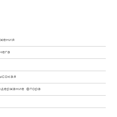
ьжения
нега
ысокая
одержание фтора