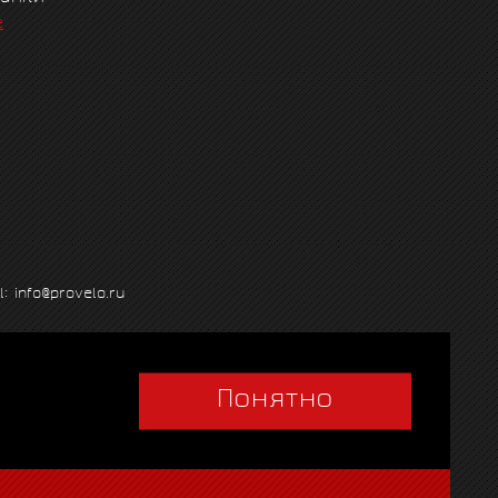
е
l: info@provelo.ru
Понятно
Q
|
Политика использования cookies