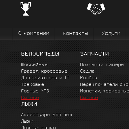
Профе
Поставки от всемирно известных
велоодежд
зарекомендовавших себя на всех уров
выступ
вплоть до профессионального спорта вы
коман
О компании
Контакты
Услуги
ВЕЛОСИПЕДЫ
ЗАПЧАСТИ
Шоссейные
Покрышки, камеры
Гравел, кроссовые
Сёдла
Для триатлона и ТТ
Колёса
Трековые
Переключатели ско
Горные MTБ
Манетки, тормозны
См. все
См. все
ЛЫЖИ
Аксессуары для лыж
Лыжи
Лыжные палки