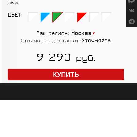
лыж.
СУМКИ
ЦВЕТ:
Ваш регион:
Москва
Стоимость доставки:
Уточняйте
ГРУППЫ
9 290
руб.
ОБОРУДОВАНИЯ
RED CREEK
VORTEX
SHIMANO
MICHE
ELITE
SHIMANO