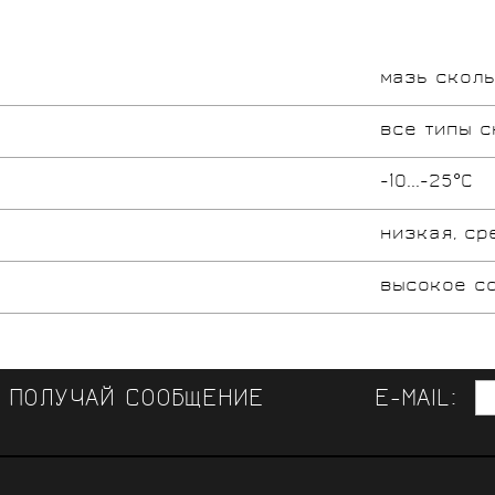
мазь скол
все типы с
-10...-25°C
низкая, ср
высокое с
И ПОЛУЧАЙ СООБЩЕНИЕ
E-MAIL:
ЛУЧШАЯ ВЕЛООДЕЖДА 
СВЯЗЬ 
КОНСУЛЬТАЦИИ СПЕЦИАЛИСТОВ