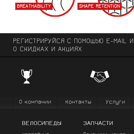
BREATHABILITY
SHAPE RETENTION
РЕГИСТРИРУЙСЯ С ПОМОЩЬЮ E-MAIL 
О СКИДКАХ И АКЦИЯХ
ЧЕМПИОНСКИЕ БРЕНДЫ
Профе
Поставки от всемирно известных
велоодежд
зарекомендовавших себя на всех уров
выступ
вплоть до профессионального спорта вы
коман
О компании
Контакты
Услуги
ВЕЛОСИПЕДЫ
ЗАПЧАСТИ