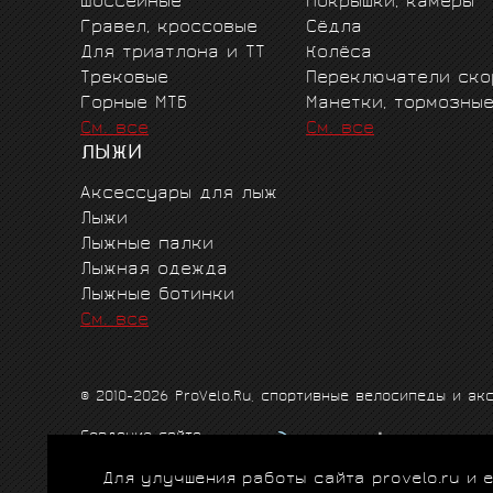
Шоссейные
Покрышки, камеры
Гравел, кроссовые
Сёдла
Для триатлона и ТТ
Колёса
Трековые
Переключатели ско
Горные MTБ
Манетки, тормозны
См. все
См. все
ЛЫЖИ
Аксессуары для лыж
Лыжи
Лыжные палки
Лыжная одежда
Лыжные ботинки
См. все
© 2010-2026 ProVelo.Ru, спортивные велосипеды и а
Создание сайта
Продвижение сайта
Для улучшения работы сайта provelo.ru и