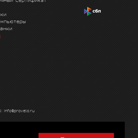
очный сертификат
чки
омпьютеры
танки
е
l: info@provelo.ru