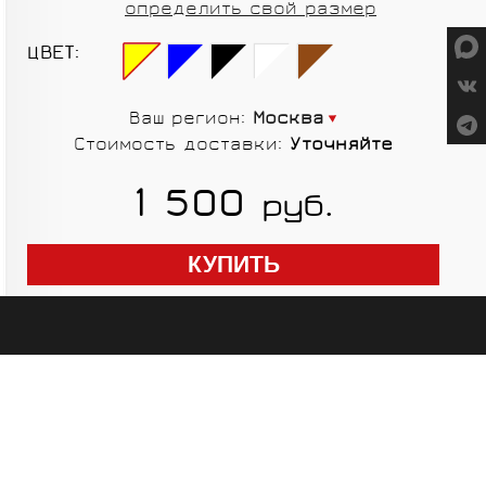
определить свой размер
СУМКИ
ЦВЕТ:
Ваш регион:
Москва
Стоимость доставки:
Уточняйте
ГРУППЫ
1 500
руб.
ОБОРУДОВАНИЯ
RED CREEK
VORTEX
SHIMANO
MICHE
ELITE
SHIMANO