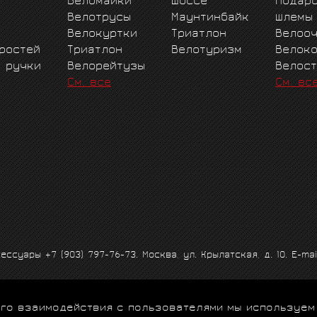
Веломайки
Шоссе
Подар
Велотрусы
Маунтинбайк
Шлемы
Велокуртки
Триатлон
Велоо
ростей
Триатлон
Велотуризм
Велок
е ручки
Велорейтузы
Велос
См. все
См. вс
ксессуары
+7 (903) 797-76-73
. Москва, ул. Крылатская, д. 10. E-mai
 его взаимодействия с пользователями мы используем