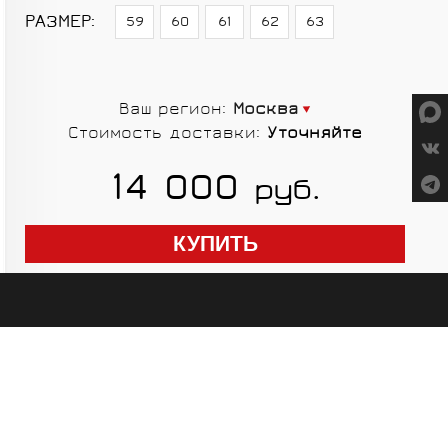
СУМКИ
РАЗМЕР:
59
60
61
62
63
Ваш регион:
Москва
Стоимость доставки:
Уточняйте
ГРУППЫ
14 000
руб.
ОБОРУДОВАНИЯ
RED CREEK
VORTEX
SHIMANO
MICHE
ELITE
SHIMANO