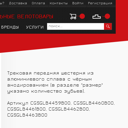
ы?
Доставка
Оплата
Контакты
Войти
Регистрация
ЬНЫЕ ВЕЛОТОВАРЫ
БРЕНДЫ
УСЛУГИ
Трековая передняя шестерня из
ЗМ
KOO
ЛЫЖНЫЕ БОТИНКИ
ВЕЛОРЕЙТУЗЫ
ВЕЛОСТАНКИ
ГОРНЫЕ MTБ
МАНЕТКИ,
ВЕЛОКОМБИНЕЗОНЫ
ОБМОТКИ РУЛЯ
ГОРОДСКИЕ
ШАТУНЫ И
ЛЫЖНЫЕ
алюминиевого сплава с чёрным
ТОРМОЗНЫЕ РУЧКИ
ПЕРЕДНИЕ ЗВЁЗДЫ
КРЕПЛЕНИЯ
анодированием (в разделе "размер"
указано количество зубьев).
Артикул CGSGLB4459B00, CGSGLB4460B00,
CGSGLB4461B00, CGSGLB4462B00,
CGSGLB4463B00
Ы
ВЕЛОБАХИЛЫ
ГОЛОВНЫЕ УБОРЫ
КРЫЛЬЯ, ФОНАРИ
ПЕДАЛИ И ШИПЫ
ЧЕХЛЫ, РЮЗАКИ,
С ПРОБЕГОМ
РЕМОНТ И УХОД
РУЛИ