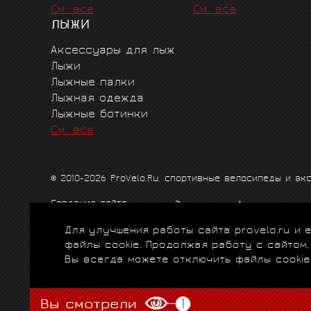
См. все
См. все
ЛЫЖИ
Аксессуары для лыж
Лыжи
Лыжные палки
Лыжная одежда
Лыжные ботинки
См. все
© 2010-2026 ProVelo.Ru, спортивные велосипеды и а
Создание сайта
Продвижение сайта
Для улучшения работы сайта provelo.ru и
Схема проезда
|
Карта сайта
|
Политика конфиденци
файлы cookie. Продолжая работу с сайтом
Вы всегда можете отключить файлы cookie
Вы смотрели
1