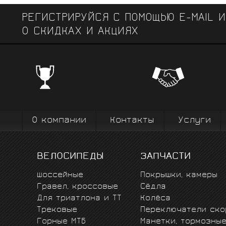
44
РЕГИСТРИРУЙСЯ С ПОМОЩЬЮ E-MAIL 
46
О СКИДКАХ И АКЦИЯХ
50
ЧЕМПИОНСКИЕ БРЕНДЫ
51
Профе
Поставки от всемирно известных
велоодежд
52
зарекомендовавших себя на всех уров
выступ
вплоть до профессионального спорта вы
коман
53
О компании
Контакты
Услуги
54
55
ВЕЛОСИПЕДЫ
ЗАПЧАСТИ
56
Шоссейные
Покрышки, камеры
Гравел, кроссовые
Сёдла
Для триатлона и ТТ
Колёса
Трековые
Переключатели ско
Горные MTБ
Манетки, тормозны