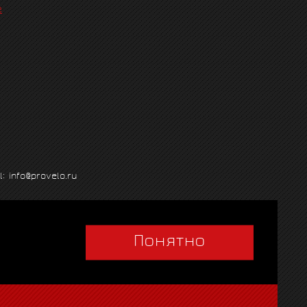
е
l: info@provelo.ru
Понятно
Q
|
Политика использования cookies