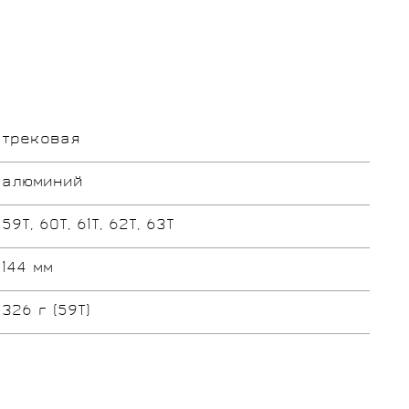
трековая
алюминий
59T, 60T, 61T, 62T, 63Т
144 мм
326 г (59T)