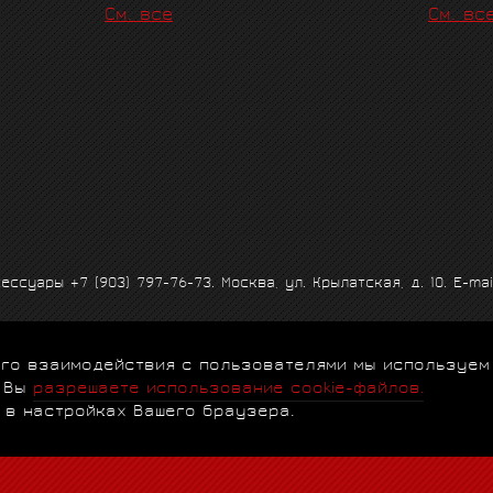
См. все
См. вс
ксессуары
+7 (903) 797-76-73
. Москва, ул. Крылатская, д. 10. E-mai
 его взаимодействия с пользователями мы используем
альности
|
Договор-оферта
|
Клубная программа
|
Гарантии
|
FA
, Вы
разрешаете использование cookie-файлов.
 в настройках Вашего браузера.