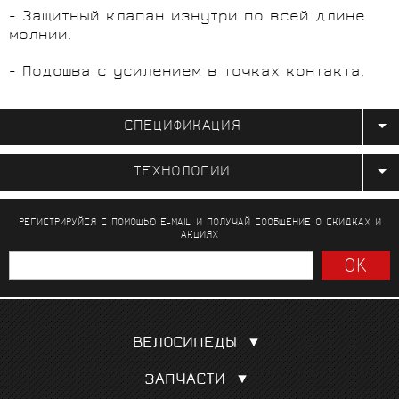
- Защитный клапан изнутри по всей длине
молнии.
- Подошва с усилением в точках контакта.
СПЕЦИФИКАЦИЯ
ТЕХНОЛОГИИ
РЕГИСТРИРУЙСЯ С ПОМОЩЬЮ E-MAIL И ПОЛУЧАЙ СООБЩЕНИЕ
О СКИДКАХ И
АКЦИЯХ
ВЕЛОСИПЕДЫ
Шоссейные
ЗАПЧАСТИ
Гравел, кроссовые