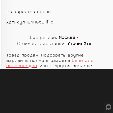
СУМКИ
11-скоростная цепь.
Артикул ICNHG60111116
Ваш регион:
Москва
ГРУППЫ
Стоимость доставки:
Уточняйте
ОБОРУДОВАНИЯ
RED CREEK
VORTEX
Товар продан. Подобрать другие
варианты можно в разделе
Цепи для
велосипедов
, или в другом разделе.
SHIMANO
MICHE
ELITE
SHIMANO