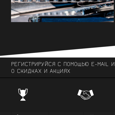
РЕГИСТРИРУЙСЯ С ПОМОЩЬЮ E-MAIL 
О СКИДКАХ И АКЦИЯХ
ЧЕМПИОНСКИЕ БРЕНДЫ
Профе
Поставки от всемирно известных
велоодежд
зарекомендовавших себя на всех уров
выступ
вплоть до профессионального спорта вы
коман