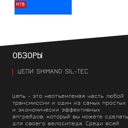
MTB
ОБЗОРЫ
ЦЕПИ SHIMANO SIL-TEC
Цепь - это неотъемлемая часть любой
трансмиссии и один из самых простых
и экономически эффективных
апгрейдов, который вы можете сделат
для своего велосипеда. Среди всей