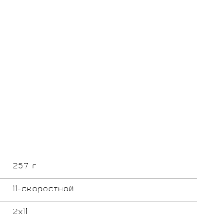
257 г
11-скоростной
2x11