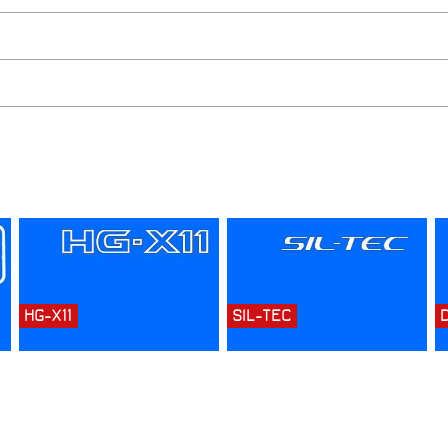
HG-X11
SIL-TEC