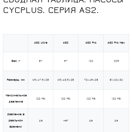
СВОДНАЯ ТАБЛИЦА. НАСОСЫ
CYCPLUS. СЕРИЯ AS2.
AS2 Ultra
AS2
AS2 Pro
AS2 Pro Max
Вес, г
87
97
120
205
Размеры, мм
65х47.5х28
65х43.5х28
70х49х28
81х60х32
Максимальное
120 PSI
100 PSI
120 PSI
120 PSI
давление
Давление в
реальном
да
нет
да
да
времени