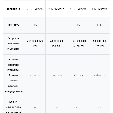
Батарейка
7.4V 400mAh
7.4V 300mAh
7.4V 420mAh
11.1V 600mAh
Точность
1 PSI
-
1 PSI
1 PSI
Скорость
2 мин до 120
2.5 мин до
1 мин 35 сек
55 сек до
накачки
PSI
100 PSI
до 120 PSI
120 PSI
(700х25с)
Кол-во
накачек
(700х25c)
(одним
2х110 PSI
2х80 PSI
2х120 PSI
4х120 PSI
полным
зарядом
аккумулятора)
Шланг-
удлинитель
да
да
да
да
в комплекте