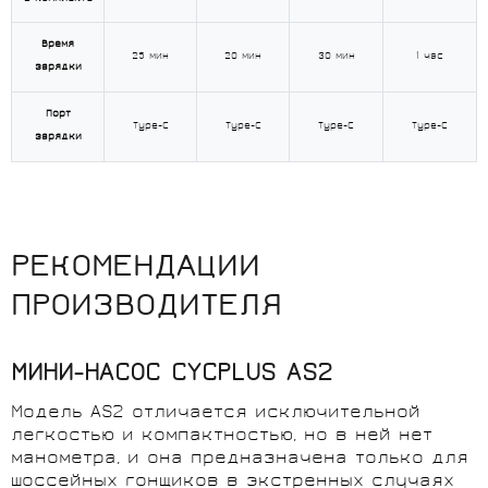
Время
25 мин
20 мин
30 мин
1 час
зарядки
Порт
Type-C
Type-C
Type-C
Type-C
зарядки
РЕКОМЕНДАЦИИ
ПРОИЗВОДИТЕЛЯ
МИНИ-НАСОС CYCPLUS AS2
Модель 
AS2
 отличается 
исключительной
легкостью
и
компактностью
,
но
в
ней
нет
манометра
, и она 
предназначена
только
для
шоссейных гонщиков в 
экстренных
 случаях 