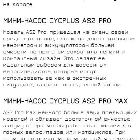
на
дороге
.
МИНИ-НАСОС CYCPLUS AS2 PRO
Модель AS2 Pro, пришедшая на смену своей
предшественнице, оснащена дополнительным
манометром и аккумулятором большей
емкости, но при этом сохранила легкий и
компактный дизайн. Это делает ее
идеальным выбором для шоссейных
велосипедистов, которые могут
использовать ее как в экстренных
ситуациях, так и в повседневной жизни.
МИНИ-НАСОС CYCPLUS AS2 PRO MAX
AS2
Pro
Max
немного
больше
двух
предыдущих
моделей
и
 обладает 
достаточной
 емкостью 
аккумулятора
,
чтобы
работать
с
шинами
для
горных
велосипедов
или
мотоциклов
.
При
этом
 он по
-
прежнему
компактный
, что 
делает