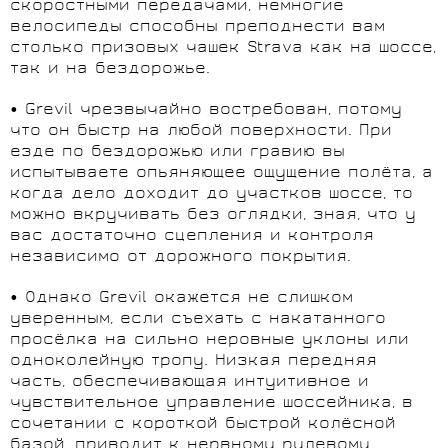
скоростными передачами, немногие
велосипеды способны преподнести вам
столько призовых чашек Strava как на шоссе,
так и на бездорожье.
• Grevil чрезвычайно востребован, потому
что он быстр на любой поверхности. При
езде по бездорожью или гравию вы
испытываете опьяняющее ощущение полёта, а
когда дело доходит до участков шоссе, то
можно вкручивать без оглядки, зная, что у
вас достаточно сцепления и контроля
независимо от дорожного покрытия.
• Однако Grevil окажется не слишком
уверенным, если съехать с накатанного
просёлка на сильно неровные уклоны или
одноколейную тропу. Низкая передняя
часть, обеспечивающая интуитивное и
чувствительное управление шоссейника, в
сочетании с короткой быстрой колёсной
базой, приводит к нервному рулевому