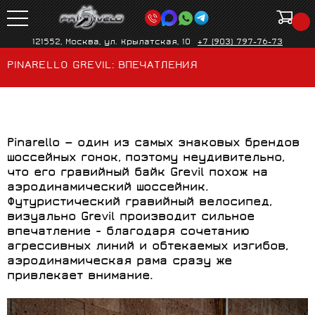
121552, Москва, ул. Крылатская, 10
+7 (903) 797-76-73
PINARELLO GREVIL: ВПЕЧАТЛЕНИЯ
Pinarello — один из самых знаковых брендов
шоссейных гонок, поэтому неудивительно,
что его гравийный байк
Grevil похож на
аэродинамический шоссейник.
Футуристический гравийный велосипед,
визуально
Grevil производит сильное
впечатление - благодаря сочетанию
агрессивных линий и обтекаемых изгибов,
аэродинамическая рама сразу же
привлекает внимание.