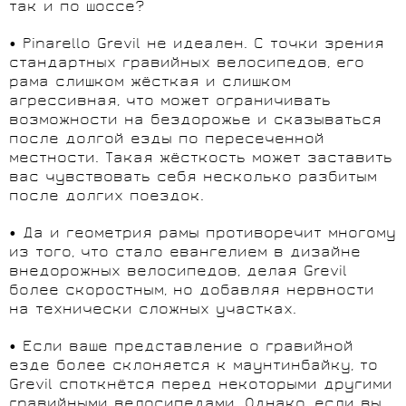
так и по шоссе?
• Pinarello Grevil не идеален. С точки зрения
стандартных гравийных велосипедов, его
рама слишком жёсткая и слишком
агрессивная, что может ограничивать
возможности на бездорожье и сказываться
после долгой езды по пересеченной
местности. Такая жёсткость может заставить
вас чувствовать себя несколько разбитым
после долгих поездок.
• Да и геометрия рамы противоречит многому
из того, что стало евангелием в дизайне
внедорожных велосипедов, делая Grevil
более скоростным, но добавляя нервности
на технически сложных участках.
• Если ваше представление о гравийной
езде более склоняется к маунтинбайку, то
Grevil споткнётся перед некоторыми другими
гравийными велосипедами. Однако, если вы