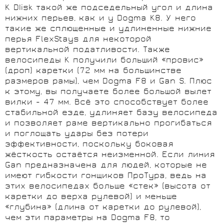
K DIisk такой же подседельный угол и длина
нижних перьев, как и у Dogma K8. У него
такие же сплющенные и удлиненные нижние
перья FlexStays для некоторой
вертикальной податливости. Также
велосипеды K получили больший «провис»
(дроп) каретки (72 мм на большинстве
размеров рамы), чем Dogma F8 и Gan S. Плюс
к этому, вы получаете более большой вылет
вилки - 47 мм. Всё это способствует более
стабильной езде, удлиняет базу велосипеда
и позволяет раме вертикально прогибаться
и поглощать удары без потери
эффективности, поскольку боковая
жёсткость остаётся неизменной. Если линия
Gan предназначена для людей, которые не
имеют гибкости гонщиков ПроТура, ведь на
этих велосипедах больше «стек» (высота от
каретки до верха рулевой) и меньше
«глубина» (длина от каретки до рулевой),
чем эти параметры на Dogma F8, то