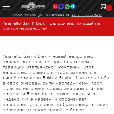
121552, Москва, ул. Крылатская, 10
+7 (903) 797-76-73
Pinarello Gan K Disk - велосипед, который не
боится неровностей
Pinarello Gan K Disk – новый велосипед,
однако он является продолжателем
традиций итальянской компании. Этот
велосипед появился, чтобы заменить в
линейке модели Rokh и Razha К, которые оба,
в свою очередь, были наследниками Kobh.
Если вы не очень хорошо знакомы с этими
моделями Pinarello, то важно знать, что
индекс «K» в названии обозначает
велосипед для гонок по булыжнику и такие
велосипеды также вдвойне более