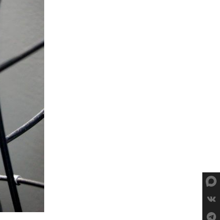
СУМКИ
ГРУППЫ
ОБОРУДОВАНИЯ
RED CREEK
VORTEX
SHIMANO
MICHE
ELITE
SHIMANO