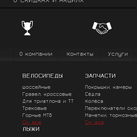
О СКИДКАХ И АКЦИЯХ
ЧЕМПИОНСКИЕ БРЕНДЫ
Профе
Поставки от всемирно известных
велоодежд
зарекомендовавших себя на всех уров
выступ
вплоть до профессионального спорта вы
коман
О компании
Контакты
Услуги
ВЕЛОСИПЕДЫ
ЗАПЧАСТИ
Шоссейные
Покрышки, камеры
Гравел, кроссовые
Сёдла
Для триатлона и ТТ
Колёса
Трековые
Переключатели ско
Горные MTБ
Манетки, тормозны
См. все
См. все
ЛЫЖИ