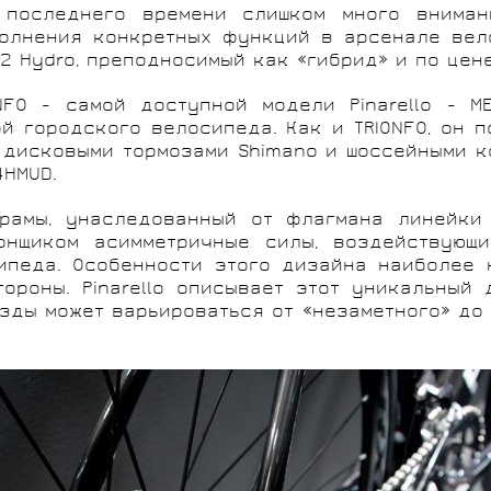
 последнего времени слишком много вниман
олнения конкретных функций в арсенале вело
T2 Hydro, преподносимый как «гибрид» и по цен
FO - самой доступной модели Pinarello - M
 городского велосипеда. Как и TRIONFO, он п
 дисковыми тормозами Shimano и шоссейными к
4HMUD.
рамы, унаследованный от флагмана линейки P
онщиком асимметричные силы, воздействующи
ипеда. Особенности этого дизайна наиболее 
ороны. Pinarello описывает этот уникальный
езды может варьироваться от «незаметного» до 