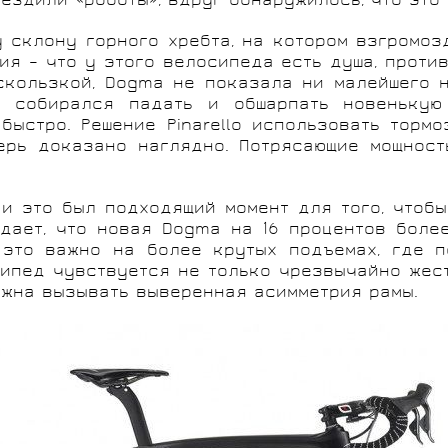
ездили «роботы», вдруг обнаружилось, что это
 склону горного хребта, на котором взгромоз
я – что у этого велосипеда есть душа, проти
кользкой, Dogma не показала ни малейшего н
 собирался падать и обшарпать новенькую
быстро. Решение Pinarello использовать торм
ерь доказано наглядно. Потрясающие мощност
 и это был подходящий момент для того, чтоб
рждает, что новая Dogma на 16 процентов бол
 это важно на более крутых подъемах, где п
ипед чувствуется не только чрезвычайно жест
лжна вызывать выверенная асимметрия рамы.