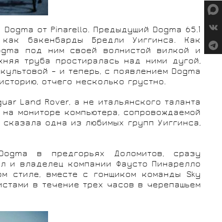
Dogma от Pinarello. Предыдущий Dogma 65.1
 как бакенбарды Бредли Уиггинса. Как
 Dogma под ним своей волнистой вилкой и
хняя труба простиралась над ними дугой,
культовой – и теперь, с появлением Dogma
историю, отчего несколько грустно.
ar Land Rover, а не итальянского таланта
й на мониторе компьютера, сопровождаемой
 сказала одна из любимых групп Уиггинса,
Dogma в предгорьях Доломитов, сразу
ыл и владелец компании Фаусто Пинарелло
ом стиле, вместе с гонщиком команды Sky
истами в течение трех часов в черепашьем