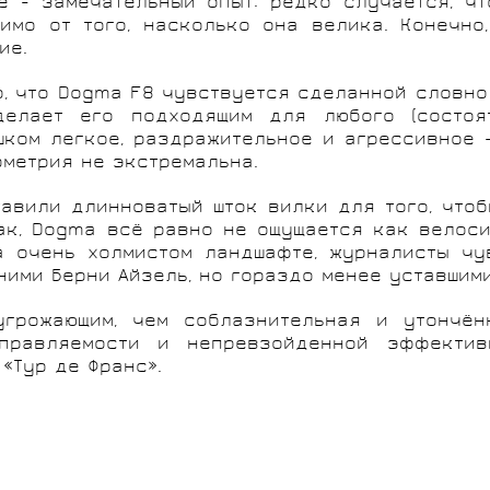
 - замечательный опыт: редко случается, чт
имо от того, насколько она велика. Конечно
ие.
о, что Dogma F8 чувствуется сделанной словно
елает его подходящим для любого (состоя
шком легкое, раздражительное и агрессивное 
ометрия не экстремальна.
авили длинноватый шток вилки для того, что
ак, Dogma всё равно не ощущается как велос
а очень холмистом ландшафте, журналисты чу
 ними Берни Айзель, но гораздо менее уставшим
угрожающим, чем соблазнительная и утончённ
правляемости и непревзойденной эффективн
«Тур де Франс».