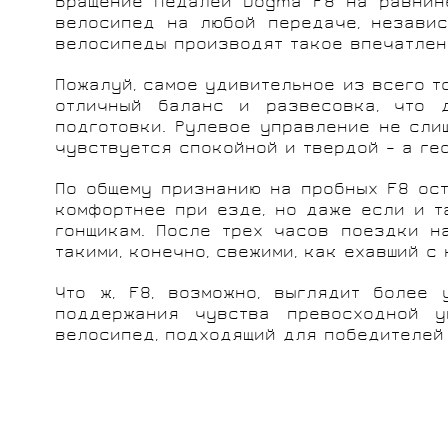
Вращение педалей Dogma F8 на равнине
велосипед на любой передаче, независ
велосипеды производят такое впечатлен
Пожалуй, самое удивительное из всего т
отличный баланс и развесовка, что д
подготовки. Рулевое управление не сли
чувствуется спокойной и твердой – а ге
По общему признанию на пробных F8 ост
комфортнее при езде, но даже если и т
гонщикам. После трех часов поездки н
такими, конечно, свежими, как ехавший с
Что ж, F8, возможно, выглядит более 
поддержания чувства превосходной у
велосипед, подходящий для победителей 