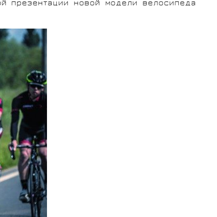
ой презентации новой модели велосипеда
СУМКИ
ГРУППЫ
ОБОРУДОВАНИЯ
SALOMON
VORTEX
MICHE
GELO
SHIMANO
TOPEAK