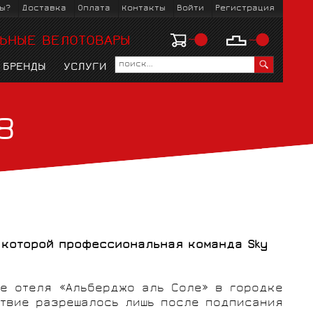
ы?
Доставка
Оплата
Контакты
Войти
Регистрация
ЬНЫЕ ВЕЛОТОВАРЫ
БРЕНДЫ
УСЛУГИ
8
ЗМ
KOO
ЛЫЖНЫЕ БОТИНКИ
ВЕЛОРЕЙТУЗЫ
ВЕЛОСТАНКИ
ГОРНЫЕ MTБ
МАНЕТКИ,
ВЕЛОКОМБИНЕЗОНЫ
ОБМОТКИ РУЛЯ
ГОРОДСКИЕ
ШАТУНЫ И
ЛЫЖНЫЕ
ТОРМОЗНЫЕ РУЧКИ
ПЕРЕДНИЕ ЗВЁЗДЫ
КРЕПЛЕНИЯ
а которой профессиональная команда
Sky
е отеля «Альберджо аль Соле» в городке
Ы
ВЕЛОБАХИЛЫ
ГОЛОВНЫЕ УБОРЫ
тствие разрешалось лишь после подписания
КРЫЛЬЯ, ФОНАРИ
ПЕДАЛИ И ШИПЫ
ЧЕХЛЫ, РЮЗАКИ,
С ПРОБЕГОМ
РЕМОНТ И УХОД
РУЛИ