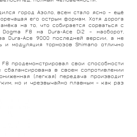
 велосипед, полный человечности.
дился город Азоло, всем стало ясно – ещё
воречащая его острым формам. Хотя дорога
амёка на то, что собирается сорваться с
 Dogma F8 на Dura-Ace Di2 – наоборот,
оза Dura-Ace 9000 последней версии, а не
ь и модуляция тормозов Shimano отлично
ы F8 продемонстрировал свои способности
ее сбалансирована в своем сопротивлении
ониженная (легкая) передача производит
ким, но и чрезвычайно плавным – как раз