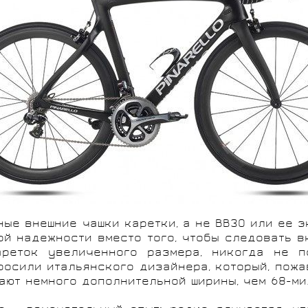
ные внешние чашки каретки, а не BB30 или ее э
й надежности вместо того, чтобы следовать вк
ареток увеличенного размера, никогда не п
росили итальянского дизайнера, который, пожав
 дают немного дополнительной ширины, чем 68-м