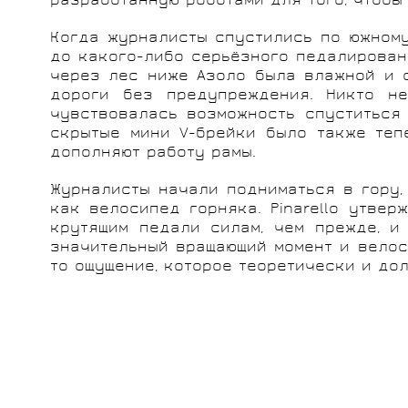
разработанную роботами для того, чтобы 
Когда журналисты спустились по южному
до какого-либо серьёзного педалировани
через лес ниже Азоло была влажной и с
дороги без предупреждения. Никто не
чувствовалась возможность спуститься 
скрытые мини V-брейки было также теп
дополняют работу рамы.
Журналисты начали подниматься в гору,
как велосипед горняка. Pinarello утве
крутящим педали силам, чем прежде, и
значительный вращающий момент и велос
то ощущение, которое теоретически и до