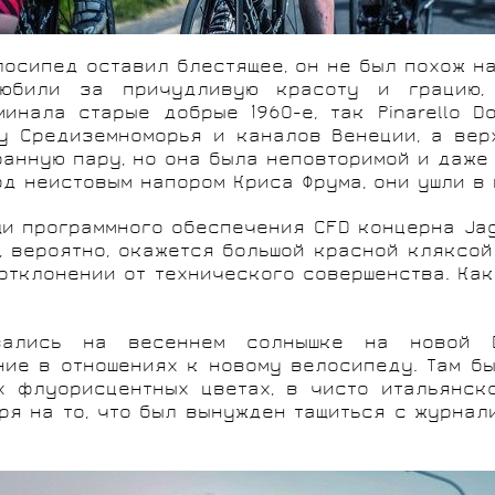
сипед оставил блестящее, он не был похож на 
юбили за причудливую красоту и грацию,
минала старые добрые 1960-е, так Pinarello
у Средиземноморья и каналов Венеции, а вер
ранную пару, но она была неповторимой и даже 
од неистовым напором Криса Фрума, они ушли в 
 программного обеспечения CFD концерна Jagu
, вероятно, окажется большой красной кляксо
отклонении от технического совершенства. Как
зались на весеннем солнышке на новой 
ие в отношениях к новому велосипеду. Там б
х флуорисцентных цветах, в чисто итальянск
ря на то, что был вынужден тащиться с журнал