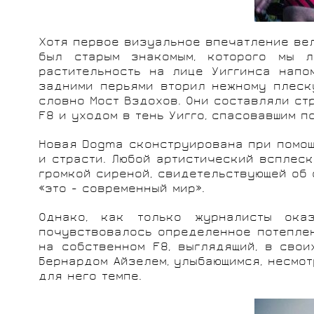
Хотя первое визуальное впечатление вело
был старым знакомым, которого мы л
растительность на лице Уиггинса напо
задними перьями вторил нежному плеск
словно Мост Вздохов. Они составляли ст
F8 и уходом в тень Уигго, спасовавшим п
Новая Dogma сконструирована при помощи
и страсти. Любой артистический всплеск
громкой сиреной, свидетельствующей об 
«это - современный мир».
Однако, как только журналисты ока
почувствовалось определенное потеплен
на собственном F8, выглядящий, в свои
Бернардом Айзелем, улыбающимся, несмот
для него темпе.