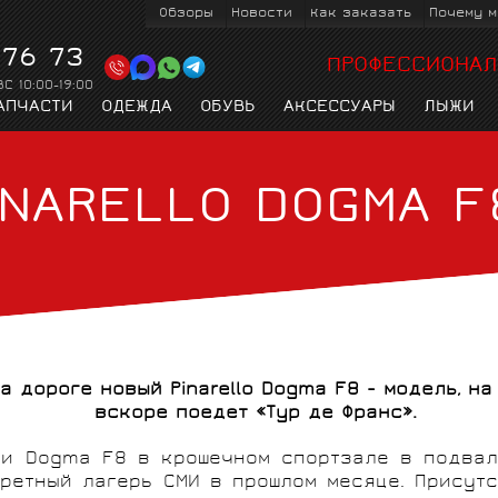
Обзоры
Новости
Как заказать
Почему м
 76 73
ПРОФЕССИОНАЛ
ВС 10:00-19:00
АПЧАСТИ
ОДЕЖДА
ОБУВЬ
АКСЕССУАРЫ
ЛЫЖИ
INARELLO DOGMA F
К
ТРИАТЛОН
PIRELLI
ВЕЛОТУРИ
KASK
ДЛЯ ТРИАТЛОНА И
ЛЫЖНЫЕ ПАЛКИ
ВЕЛОКУРТКИ
ВЕЛООЧКИ
КОЛЁСА
ВЕЛОКОМПЬЮТЕРЫ
ЛЫЖНАЯ ОДЕЖДА
ПЕРЕКЛЮЧАТЕЛИ
ТРЕКОВЫЕ
ТРИАТЛОН
ТТ
СКОРОСТЕЙ
на дороге новый
Pinarello
Dogma
F8 - модель, н
вскоре поедет «Тур де Франс».
и Dogma F8 в крошечном спортзале в подвал
RIDLEY
ВСЕ БРЕНД
ВЕЛОПЕРЧАТКИ
РУКАВА И ЧУЛКИ
екретный лагерь СМИ в прошлом месяце. Прису
ЛЫЖЕРОЛЛЕРЫ
ВЕЛОНАСОСЫ
ВИНТАЖНЫЕ
ЦЕПИ
ИЗМЕРИТЕЛИ
ПИТЬЕВЫЕ
ДЕТСКИЕ
КАРЕТКИ