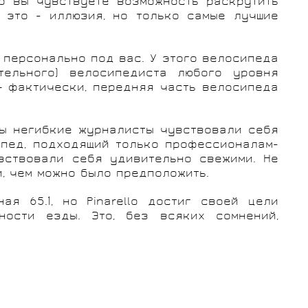
о вы чувствуете возможность раскрутить
, это - иллюзия, но только самые лучшие
 персонально под вас. У этого велосипеда
тельного) велосипедиста любого уровня
– фактически, передняя часть велосипеда
бы негибкие журналисты чувствовали себя
ипед, подходящий только профессионалам-
вствовали себя удивительно свежими. Не
и, чем можно было предположить.
ая 65.1, но Pinarello достиг своей цели
ости езды. Это, без всяких сомнений,