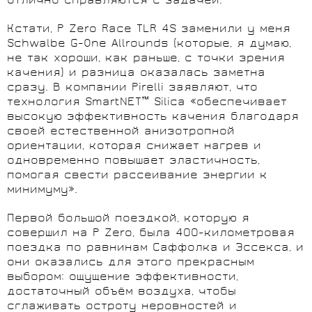
отлично справляются с задачей.
Кстати, P Zero Race TLR 4S заменили у меня
Schwalbe G-One Allrounds (которые, я думаю,
не так хороши, как раньше, с точки зрения
качения) и разница оказалась заметна
сразу. В компании Pirelli заявляют, что
технология SmartNET™ Silica «обеспечивает
высокую эффективность качения благодаря
своей естественной анизотропной
ориентации, которая снижает нагрев и
одновременно повышает эластичность,
помогая свести рассеивание энергии к
минимуму».
Первой большой поездкой, которую я
совершил на P Zero, была 400-километровая
поездка по равнинам Саффолка и Эссекса, и
они оказались для этого прекрасным
выбором: ощущение эффективности,
достаточный объём воздуха, чтобы
сглаживать остроту неровностей и