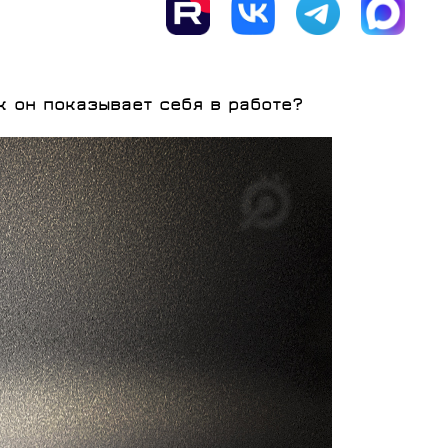
СУМКИ
к он показывает себя в работе?
ГРУППЫ
ОБОРУДОВАНИЯ
RED CREEK
VORTEX
SHIMANO
MICHE
ELITE
SHIMANO