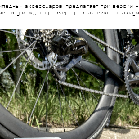
педных аксессуаров, предлагает три версии на
змер и у каждого размера разная ёмкость акку