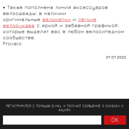
• Также пополнена линия аксессуаров
велоодежды: в наличии
оригинальные
велокепки
и
лёгкие
велорукава
с яркой и забавной графикой,
которые выделят вас в любом велосипедном
сообществе.
Provelo
07.07.2022
РЕГИСТРИРУЙСЯ С ПОМОЩЬЮ E-MAIL И ПОЛУЧАЙ СООБЩЕНИЕ
О СКИДКАХ И
АКЦИЯХ