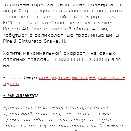
дисковые тормоза. Велосипед подвергался
апгрейду, получив карбоновые компоненты –
топовые подседельный штырь и руль Easton
EC90, а также карбоновые колёса Vision
Metron 40 Disc, с высотой обода 40 мм,
«обутые» в великолепные гравийные шины
Pirelli Cinturato Gravel H.
Хотите максимальной скорости на самых
сложных трассах? PINARELLO FCX CROSS для
вас!
• Подробную
спецификацию и цену смотрите
здесь
.
•
На заметку
Кроссовый велосипед стал предтечей
чрезвычайно популярного в настоящее
время гравийного велосипеда. По сути,
гравел – это адаптированная для бо
́льшего