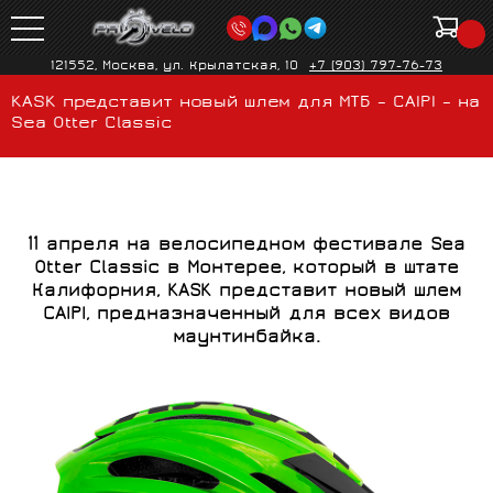
121552, Москва, ул. Крылатская, 10
+7 (903) 797-76-73
KASK представит новый шлем для МТБ – CAIPI – на
Sea Otter Classic
11 апреля на велосипедном фестивале Sea
Otter Classic в Монтерее, который в штате
Калифорния, KASK представит новый шлем
CAIPI, предназначенный для всех видов
маунтинбайка.