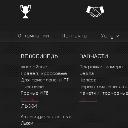
ЧЕМПИОНСКИЕ БРЕНДЫ
Профе
Поставки от всемирно известных
велоодежд
зарекомендовавших себя на всех уров
выступ
вплоть до профессионального спорта вы
коман
О компании
Контакты
Услуги
ВЕЛОСИПЕДЫ
ЗАПЧАСТИ
Шоссейные
Покрышки, камеры
Гравел, кроссовые
Сёдла
Для триатлона и ТТ
Колёса
Трековые
Переключатели ско
Горные MTБ
Манетки, тормозны
См. все
См. все
ЛЫЖИ
Аксессуары для лыж
Лыжи