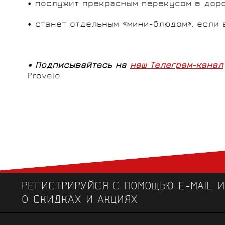
• послужит прекрасным перекусом в доро
• станет отдельным «мини-блюдом», если
• Подписывайтесь на
наш Телеграм-канал
Provelo
РЕГИСТРИРУЙСЯ С ПОМОЩЬЮ E-MAIL 
О СКИДКАХ И АКЦИЯХ