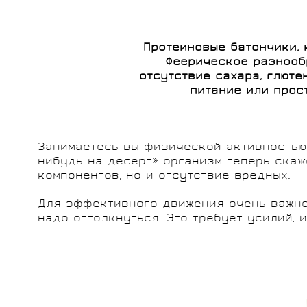
SHIMANO
ПУЛЬСОМЕТРЫ
ШЕСТЕРЁНКИ
ЧЕХЛЫ, КЕЙСЫ
ВЕЛОСИПЕДА
БЕЛЬЕ
ПРОИЗВОДИТЕЛИ
Протеиновые батончики, 
ПРОИЗВОДИТЕЛИ
Феерическое разнооб
отсутствие сахара, глюте
питание или прост
ВЫНОСЫ РУЛЯ
ВЕЛОШОРТЫ
ФЛЯГИ И
ЭЛЕКТРОНИКА
ХРАНЕНИЕ И
ВЕЛОНОСКИ
BMC
FELT
ДЕРЖАТЕЛИ
ТРАНСПОРТИРОВКА
KÄSTLE
RED CREEK
ВЕЛОСИПЕДОВ
Занимаетесь вы физической активностью,
нибудь на десерт» организм теперь скаж
ПРОИЗВОДИТЕЛИ
компонентов, но и отсутствие вредных.
ПРОИЗВОДИТЕЛИ
ПРОИЗВОДИТЕЛИ
Для эффективного движения очень важно 
надо оттолкнуться. Это требует усилий, 
NALINI
RODE
BIVIUM
ZBOG
PIRELLI
TOPEAK
KASK
KOO