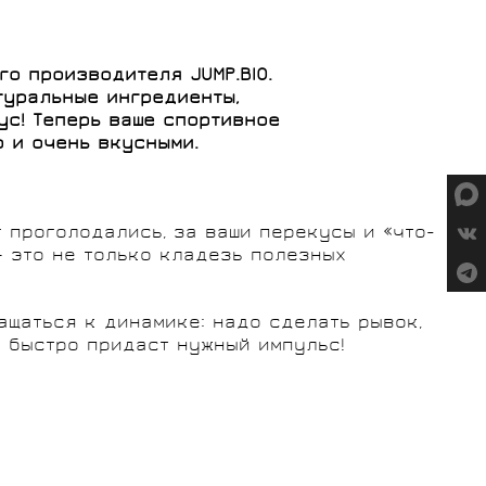
СУМКИ
ого производителя
JUMP.
BIO.
туральные ингредиенты,
ус! Теперь ваше спортивное
о и очень вкусными.
ГРУППЫ
ОБОРУДОВАНИЯ
SALOMON
VORTEX
 проголодались, за ваши перекусы и «что-
— это не только кладезь полезных
щаться к динамике: надо сделать рывок,
P быстро придаст нужный импульс!
MICHE
GELO
SHIMANO
TOPEAK