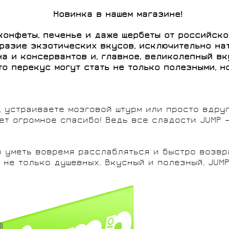
МОЩНОСТИ
СИСТЕМЫ
Новинка в нашем магазине!
конфеты, печенье и даже щербеты от российск
разие экзотических вкусов, исключительно на
на и консервантов и, главное, великолепный вк
о перекус могут стать не только полезными, н
БЕГОВАЯ ОДЕЖДА
МЕЛКИЕ ДЕТАЛИ,
СУМКИ,
ПОДСЕДЕЛЬНЫЕ
СПОРТИВНОЕ
ДЛЯ ДЕТЕЙ
GELO
RIDLEY
ТРОСЫ, РУБАШКИ
ДЕРЖАТЕЛИ,
ПИТАНИЕ
ШТЫРИ
BIVIUM
ROSSIGNOL
РЮКЗАКИ
 устраиваете мозговой штурм или просто вдруг
ет огромное спасибо! Ведь все сладости JUMP 
уметь вовремя расслабляться и быстро возвра
и не только душевных. Вкусный и полезный, JUM
SKI TIME
SHIMANO
FULCRUM
DEDA ELEMENTI
ELITE