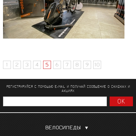
1
2
3
4
5
6
7
8
9
10
РЕГИСТРИРУЙСЯ С ПОМОЩЬЮ E-MAIL И ПОЛУЧАЙ СООБЩЕНИЕ
О СКИДКАХ И
АКЦИЯХ
ВЕЛОСИПЕДЫ