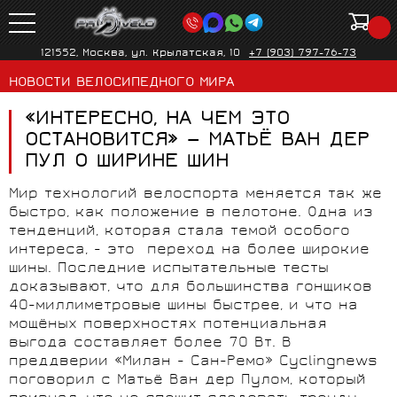
121552, Москва, ул. Крылатская, 10
+7 (903) 797-76-73
НОВОСТИ ВЕЛОСИПЕДНОГО МИРА
«ИНТЕРЕСНО, НА ЧЁМ ЭТО
ОСТАНОВИТСЯ» — МАТЬЁ ВАН ДЕР
ПУЛ О ШИРИНЕ ШИН
Мир технологий велоспорта меняется так же
быстро, как положение в пелотоне. Одна из
тенденций, которая стала темой особого
интереса, - это переход на более широкие
шины. Последние испытательные тесты
доказывают, что для большинства гонщиков
40-миллиметровые шины быстрее, и что на
мощёных поверхностях потенциальная
выгода составляет более 70 Вт. В
преддверии «Милан - Сан-Ремо» Cyclingnews
поговорил с Матьё Ван дер Пулом, который