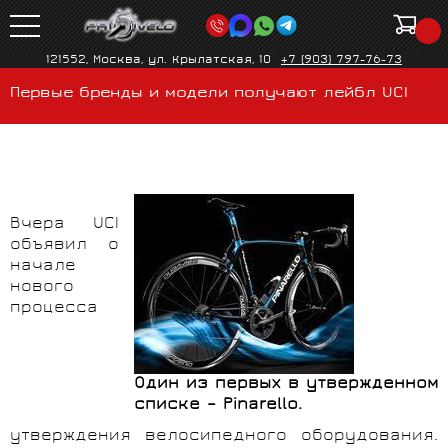
121552, Москва, ул. Крылатская, 10
+7 (903) 797-76-73
Первые бренды и модели получают лейбл UCI
Вчера UCI
объявил о
начале
нового
процесса
Один из первых в утвержденном
списке – Pinarello.
утверждения велосипедного оборудования.