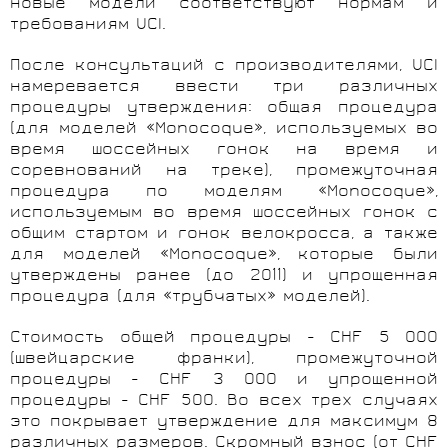
новые модели соответствуют нормам и
требованиям UCI.
После консультаций с производителями, UCI
намеревается ввести три различных
процедуры утверждения: общая процедура
(для моделей «Monocoque», используемых во
время шоссейных гонок на время и
соревнований на треке), промежуточная
процедура по моделям «Monocoque»,
используемым во время шоссейных гонок с
общим стартом и гонок велокросса, а также
для моделей «Monocoque», которые были
утверждены ранее (до 2011) и упрощенная
процедура (для «трубчатых» моделей).
Стоимость общей процедуры - CHF 5 000
(швейцарские франки), промежуточной
процедуры - CHF 3 000 и упрощенной
процедуры - CHF 500. Во всех трех случаях
это покрывает утверждение для максимум 8
различных размеров. Скромный взнос (от CHF