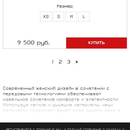
Размер:
XS
S
M
L
9 500 руб.
1
2
3
»
Современный женский дизайн в сочетании с
передовыми технологиями обеспечивают
идеальное сочетание комфорта и элегантности.
Используя легкие и дышащие материалы, наши
веломайки позволяют вашей коже дышать даже в
самые жаркие дни, обеспечивая непревзойденное
ощущение свежести.