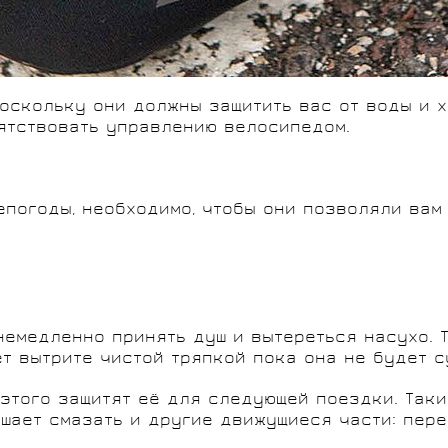
поскольку они должны защитить вас от воды и х
ятствовать управлению велосипедом.
епогоды, необходимо, чтобы они позволяли вам 
емедленно принять душ и вытереться насухо. Т
т вытрите чистой тряпкой пока она не будет с
 этого защитят её для следующей поездки. Так
ешает смазать и другие движущиеся части: пер