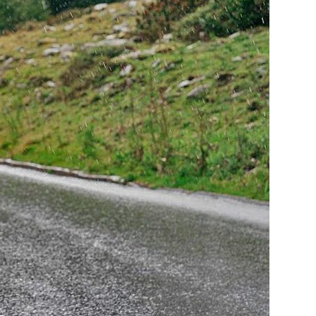
СУМКИ
ГРУППЫ
ОБОРУДОВАНИЯ
SALOMON
VORTEX
MICHE
GELO
SHIMANO
TOPEAK