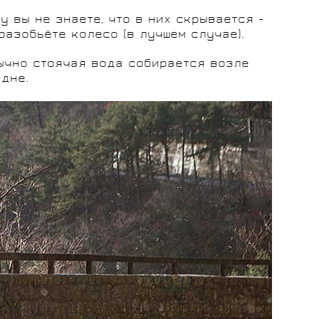
у вы не знаете, что в них скрывается -
разобьёте колесо (в лучшем случае).
бычно стоячая вода собирается возле
 дне.