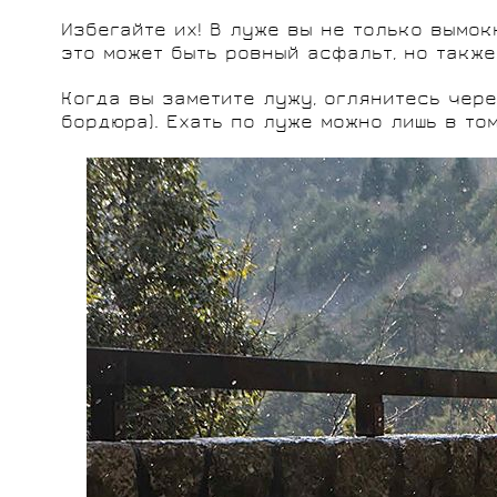
Избегайте их! В луже вы не только вымок
это может быть ровный асфальт, но также
Когда вы заметите лужу, оглянитесь чер
бордюра). Ехать по луже можно лишь в то