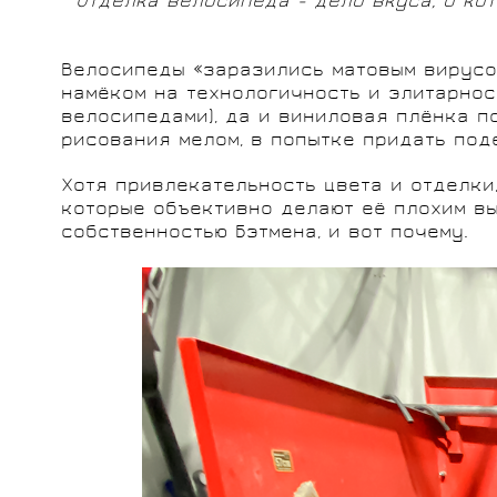
Отделка велосипеда - дело вкуса, о кот
Велосипеды «заразились матовым вирусом
намёком на технологичность и элитарност
велосипедами), да и виниловая плёнка п
рисования мелом, в попытке придать под
Хотя привлекательность цвета и отделки
которые объективно делают её плохим в
собственностью Бэтмена, и вот почему.