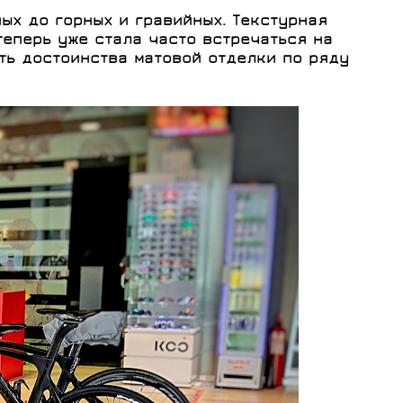
СУМКИ
ых до горных и гравийных. Текстурная
теперь уже стала часто встречаться на
ить достоинства матовой отделки по ряду
ГРУППЫ
ОБОРУДОВАНИЯ
SALOMON
VORTEX
MICHE
GELO
SHIMANO
TOPEAK