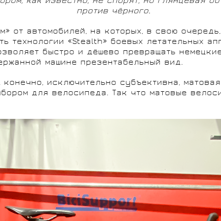
ором, как известно, не спорят, но глянцевая о
против чёрного.
» от автомобилей, на которых, в свою очередь
ь технологии «Stealth» боевых летательных ап
озволяет быстро и дёшево превращать немецки
ержанной машине презентабельный вид.
, конечно, исключительно субъективна, матова
ыбором для велосипеда. Так что матовые вело