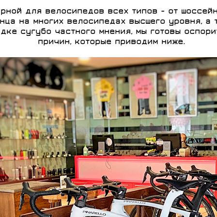
МОЩНОСТИ
СИСТЕМЫ
рной для велосипедов всех типов - от шоссейн
нца на многих велосипедах высшего уровня, а 
ядке сугубо частного мнения, мы готовы оспор
причин, которые приводим ниже.
БЕГОВАЯ ОДЕЖДА
МЕЛКИЕ ДЕТАЛИ,
СУМКИ,
ПОДСЕДЕЛЬНЫЕ
СПОРТИВНОЕ
ДЛЯ ДЕТЕЙ
GELO
RIDLEY
ТРОСЫ, РУБАШКИ
ДЕРЖАТЕЛИ,
ПИТАНИЕ
ШТЫРИ
BIVIUM
ROSSIGNOL
РЮКЗАКИ
SKI TIME
SHIMANO
FULCRUM
DEDA ELEMENTI
ELITE