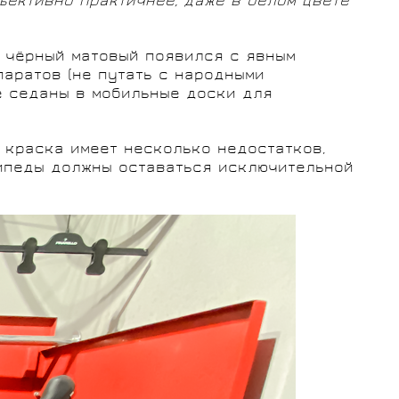
бъективно практичнее, даже в белом цвете
, чёрный матовый появился с явным
паратов (не путать с народными
е седаны в мобильные доски для
я краска имеет несколько недостатков,
сипеды должны оставаться исключительной