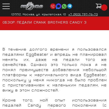
121552, Москва, ул. Крылатская, 10
+7 (903) 797-76-73
ОБЗОР: ПЕДАЛИ CRANK BROTHERS CANDY 3
В течение долгого времени я пользовался
педалями EggBeater и впредь не планировал
менять их, даже на педали того же
семейства. Однако это только пока я не
понял преимуществ добавления небольшой
платформы к маргинального вида EggBeater,
поскольку у меня никогда не было проблем
с пристегиванием к маленьким педалям, не
вижу в этом сложностей.
Кроме того, мой опыт использования
педалей Candy первого поколения (с