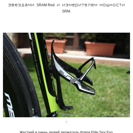
звездами
и измерителем мощности
SRAM Red
SRM
.
Жесткий и очень легкий держатель фляги Elite Sior Evo.