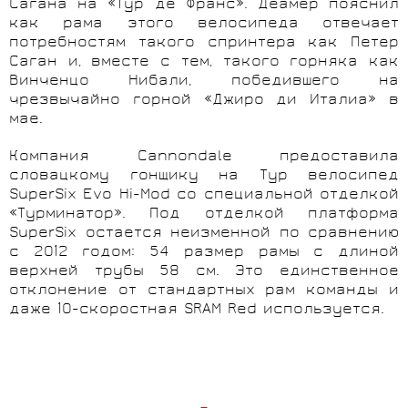
Сагана на «Тур де Франс». Деамер пояснил
как рама этого велосипеда отвечает
потребностям такого спринтера как Петер
Саган и, вместе с тем, такого горняка как
Винченцо Нибали, победившего на
чрезвычайно горной «Джиро ди Италиа» в
мае.
Компания Cannondale предоставила
словацкому гонщику на Тур велосипед
SuperSix Evo Hi-
Mod
со специальной отделкой
«Турминатор». Под отделкой платформа
SuperSix остается неизменной по сравнению
с 2012 годом: 54 размер рамы с длиной
верхней трубы 58 см. Это единственное
отклонение от стандартных рам команды и
даже 10-скоростная SRAM
Red
используется.