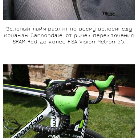
Зеленый лайм разлит по всему велосипеду
команды Cannondale, от ручек переключения
SRAM
Red
до колес FSA
Vision
Metron 55.