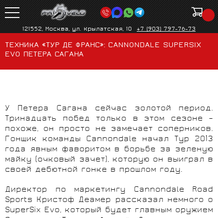
121552, Москва, ул. Крылатская, 10
+7 (903) 797-76-73
ТЕХНИКА «ТУР ДЕ ФРАНС»: CANNONDALE SUPERSIX
EVO ПЕТЕРА САГАНА
У Петера Сагана сейчас золотой период.
Тринадцать побед только в этом сезоне –
похоже, он просто не замечает соперников.
Гонщик команды Cannondale начал Тур 2013
года явным фаворитом в борьбе за зеленую
майку (очковый зачет), которую он выиграл в
своей дебютной гонке в прошлом году.
Директор по маркетингу Cannondale
Road
Sports
Кристоф Деамер рассказал немного о
SuperSix Evo
, который будет главным оружием