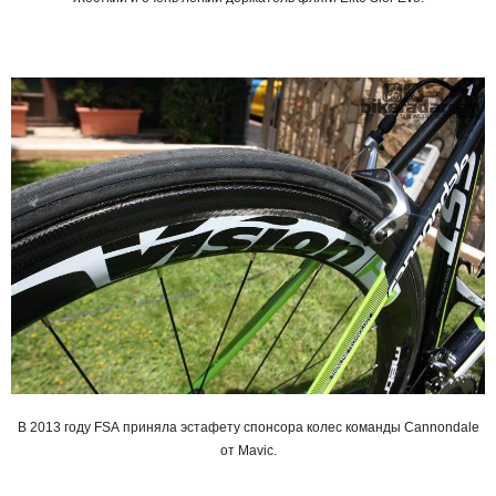
В 2013 году
FSA
приняла эстафету спонсора колес команды
Cannondale
от
Mavic
.