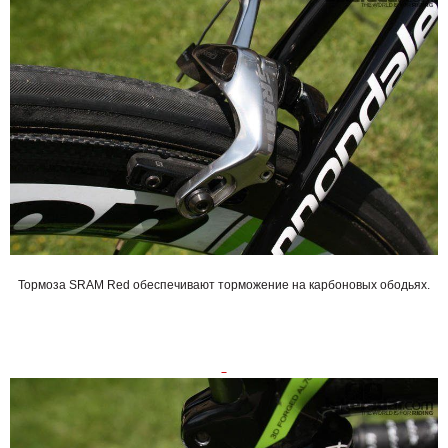
Тормоза SRAM Red обеспечивают торможение на карбоновых ободьях.