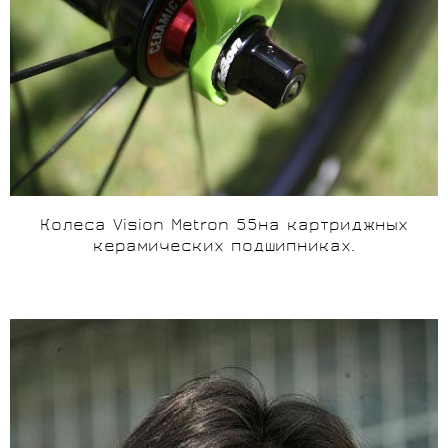
Колеса
Vision
Metron
55на картриджных
керамических подшипниках.