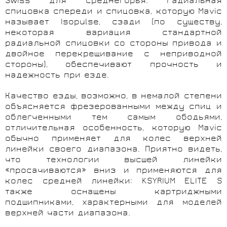
Swiss для среднегорья. Радиальная
спицовка спереди и спицовка, которую
Mavic
называет Isopulse, сзади (по существу,
некоторая вариация стандартной
радиальной спицовки со стороны привода и
двойное перекрещивание с неприводной
стороны), обеспечивают прочность и
надежность при езде.
Качество езды, возможно, в немалой степени
объясняется фрезерованными между спиц и
облегченными тем самым ободьями,
отличительная особенность, которую Mavic
обычно применяет для колес верхней
линейки своего диапазона. Приятно видеть,
что технологии высшей линейки
«просачиваются» вниз и применяются для
колес средней линейки:
KSYRIUM
ELITE
S
также оснащены картриджными
подшипниками, характерными для моделей
верхней части диапазона.