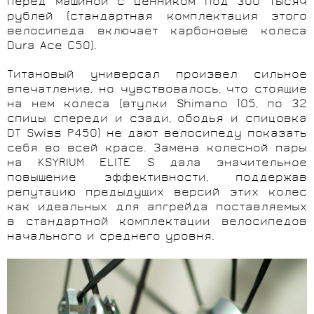
перед машиной с ценником под 300 тысяч
рублей (стандартная комплектация этого
велосипеда включает карбоновые колеса
Dura Ace C50).
Титановый универсал произвел сильное
впечатление, но чувствовалось, что стоящие
на нем колеса (втулки Shimano 105, по 32
спицы спереди и сзади, ободья и спицовка
DT Swiss Р450) не дают велосипеду показать
себя во всей красе. Замена колесной пары
на
KSYRIUM
ELITE
S
дала значительное
повышение эффективности, поддержав
репутацию предыдущих версий этих колес
как идеальных для апгрейда поставляемых
в стандартной комплектации велосипедов
начального и среднего уровня.