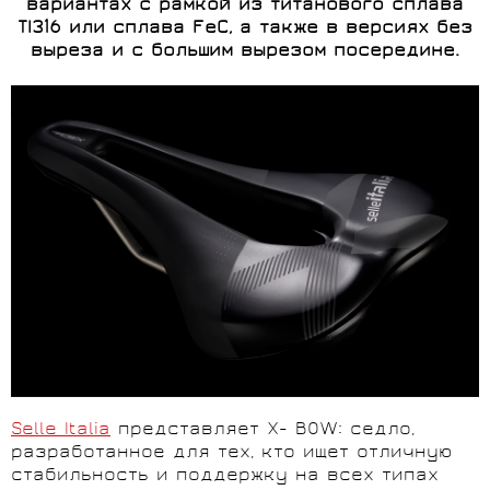
вариантах с рамкой из титанового сплава
TI316 или сплава FeС, а также в версиях без
выреза и с большим вырезом посередине.
Selle Italia
представляет X- BOW: седло,
разработанное для тех, кто ищет отличную
стабильность и поддержку на всех типах