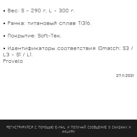
• Вес: S - 290 г, L - 300 г.
• Рамка: титановый сплав TI316.
• Покрытие: Soft-Тек.
• Идентификаторы соответствия IDmatch: S3 /
L3 - S1 / L1.
Provelo
27.11.2021
РЕГИСТРИРУЙСЯ С ПОМОЩЬЮ E-MAIL И ПОЛУЧАЙ СООБЩЕНИЕ
О СКИДКАХ И
АКЦИЯХ