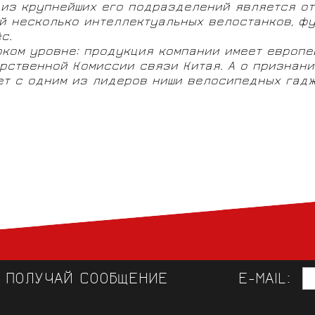
 из крупнейших его подразделений является от
й несколько интеллектуальных велостанков, ф
с.
оком уровне: продукция компании имеет европ
рственной Комиссии связи Китая. А о признани
ает с одним из лидеров ниши велосипедных гад
И ПОЛУЧАЙ СООБЩЕНИЕ
E-MAIL: