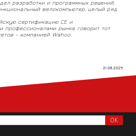
дел разработки и программных решений,
ункциональный велокомпьютер, целый ряд
ейскую сертификацию CE и
и профессионалами рынка говорит тот
жетов - компанией Wahoo.
21.08.2025