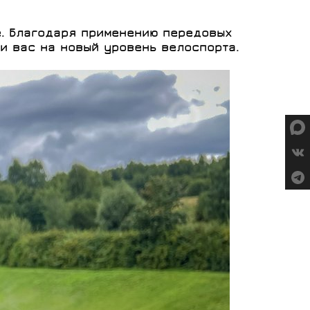
СУМКИ
e. Благодаря применению передовых
и вас на новый уровень велоспорта.
ГРУППЫ
ОБОРУДОВАНИЯ
RED CREEK
VORTEX
SHIMANO
MICHE
ELITE
SHIMANO