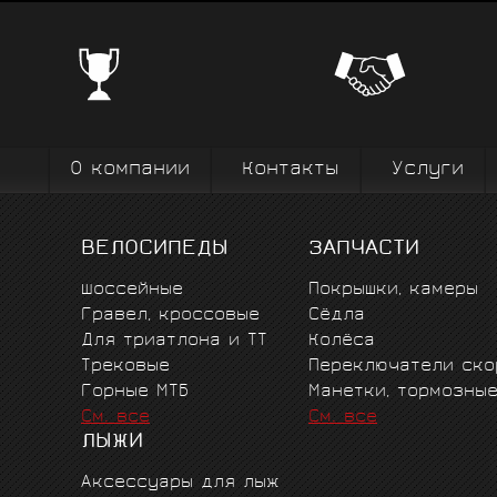
ЧЕМПИОНСКИЕ БРЕНДЫ
Профе
Поставки от всемирно известных
велоодежд
зарекомендовавших себя на всех уров
выступ
вплоть до профессионального спорта вы
коман
О компании
Контакты
Услуги
ВЕЛОСИПЕДЫ
ЗАПЧАСТИ
Шоссейные
Покрышки, камеры
Гравел, кроссовые
Сёдла
Для триатлона и ТТ
Колёса
Трековые
Переключатели ско
Горные MTБ
Манетки, тормозны
См. все
См. все
ЛЫЖИ
Аксессуары для лыж