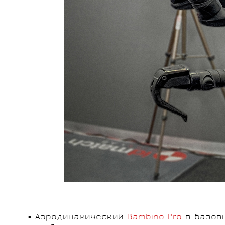
• Аэродинамический
Bambino Pro
в базовы