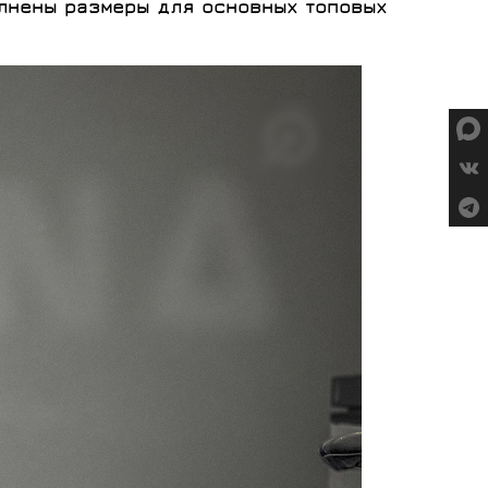
лнены размеры для основных топовых
СУМКИ
ГРУППЫ
ОБОРУДОВАНИЯ
SALOMON
VORTEX
MICHE
GELO
SHIMANO
TOPEAK