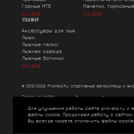
Горные MTБ
Манетки, тормозны
См. все
См. все
ЛЫЖИ
Аксессуары для лыж
Лыжи
Лыжные палки
Лыжная одежда
Лыжные ботинки
См. все
© 2010-2026 ProVelo.Ru, спортивные велосипеды и а
Создание сайта
Продвижение сайта
Для улучшения работы сайта provelo.ru и
Схема проезда
|
Карта сайта
|
Политика конфиденци
файлы cookie. Продолжая работу с сайтом
Вы всегда можете отключить файлы cookie