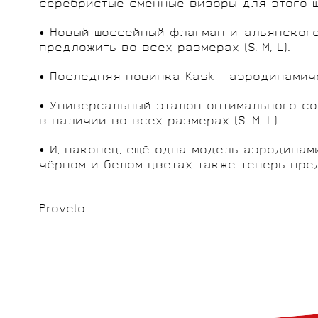
серебристые сменные визоры для этого ш
• Новый шоссейный флагман итальянског
предложить во всех размерах (S, M, L).
• Последняя новинка Kask - аэродинами
• Универсальный эталон оптимального с
в наличии во всех размерах (S, M, L).
• И, наконец, ещё одна модель аэродина
чёрном и белом цветах также теперь предс
Provelo