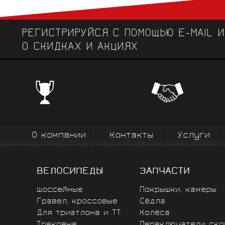
РЕГИСТРИРУЙСЯ С ПОМОЩЬЮ E-MAIL 
О СКИДКАХ И АКЦИЯХ
ЧЕМПИОНСКИЕ БРЕНДЫ
Профе
Поставки от всемирно известных
велоодежд
зарекомендовавших себя на всех уров
выступ
вплоть до профессионального спорта вы
коман
О компании
Контакты
Услуги
ВЕЛОСИПЕДЫ
ЗАПЧАСТИ
Шоссейные
Покрышки, камеры
Гравел, кроссовые
Сёдла
Для триатлона и ТТ
Колёса
Трековые
Переключатели ско