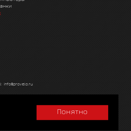
танки
е
l: info@provelo.ru
Понятно
Q
|
Политика использования cookies