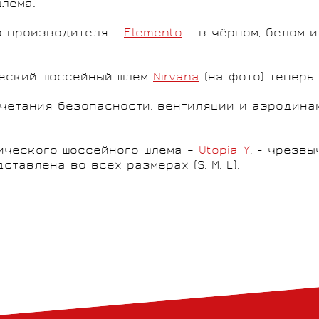
лема.
о производителя -
Elemento
– в чёрном, белом 
ческий шоссейный шлем
Nirvana
(на фото) теперь
очетания безопасности, вентиляции и аэродин
мического шоссейного шлема –
Utopia Y
, - чрезв
тавлена во всех размерах (S, M, L).