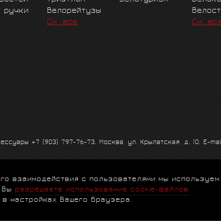
е ручки
Велорейтузы
Велос
См. все
См. вс
ксессуары
+7 (903) 797-76-73
. Москва, ул. Крылатская, д. 10. E-mai
 его взаимодействия с пользователями мы используем
альности
|
Договор-оферта
|
Клубная программа
|
Гарантии
|
FA
, Вы
разрешаете использование cookie-файлов.
 в настройках Вашего браузера.