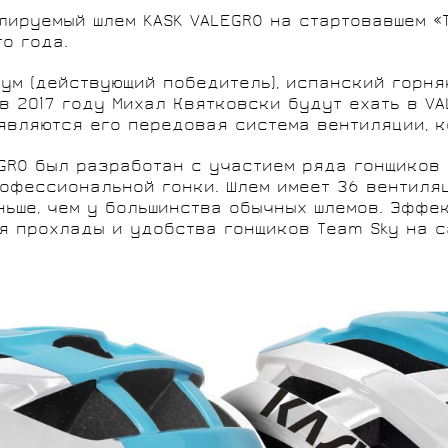
МОЩНОСТИ
СИСТЕМЫ
лируемый шлем KASK VALEGRO на стартовавшем «
о года.
Фрум (действующий победитель), испанский горн
 2017 году Михал Квятковски будут ехать в VA
являются его передовая система вентиляции, к
БЕГОВАЯ ОДЕЖДА
МЕЛКИЕ ДЕТАЛИ,
СУМКИ,
ПОДСЕДЕЛЬНЫЕ
СПОРТИВНОЕ
ДЛЯ ДЕТЕЙ
EGRO был разработан с участием ряда гонщиков
BMC
FELT
ТРОСЫ, РУБАШКИ
ДЕРЖАТЕЛИ,
ПИТАНИЕ
ШТЫРИ
офессиональной гонки. Шлем имеет 36 вентиля
ROSSIGNOL
SALOMON
РЮКЗАКИ
ньше, чем у большинства обычных шлемов. Эффе
я прохлады и удобства гонщиков Team Sky на с
SKI TIME
FULCRUM
GELO
DEDA ELEMENTI
TOPEAK