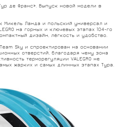
СУМКИ
Тур де Франс». Выпуск новой модели в
як Микель Ланда и польский универсал и
LEGRO на горных и ключевых этапах 104-го
омпактный дизайн, лёгкость и удобство.
ГРУППЫ
 Team Sky и спроектирован на основании
ОБОРУДОВАНИЯ
ционных отверстий, благодаря чему зона
RED CREEK
VORTEX
ктивность терморегуляции VALEGRO не
амых жарких и самых длинных этапах Тура.
SHIMANO
MICHE
ELITE
SHIMANO