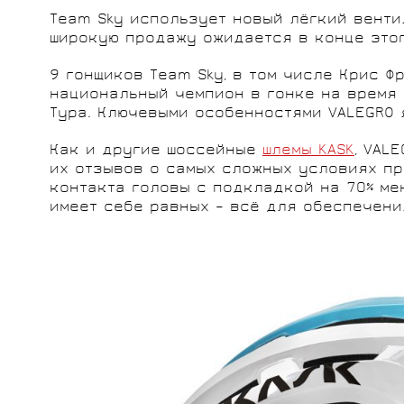
SHIMANO
ПУЛЬСОМЕТРЫ
ШЕСТЕРЁНКИ
ЧЕХЛЫ, КЕЙСЫ
ВЕЛОСИПЕДА
БЕЛЬЕ
Team Sky использует новый лёгкий венти
широкую продажу ожидается в конце этог
ПРОИЗВОДИТЕЛИ
ПРОИЗВОДИТЕЛИ
9 гонщиков Team Sky, в том числе Крис 
национальный чемпион в гонке на время в
Тура. Ключевыми особенностями VALEGRO 
ВЫНОСЫ РУЛЯ
ВЕЛОШОРТЫ
ФЛЯГИ И
ЭЛЕКТРОНИКА
ХРАНЕНИЕ И
ВЕЛОНОСКИ
Как и другие шоссейные
шлемы KASK
, VAL
GELO
RIDLEY
ДЕРЖАТЕЛИ
ТРАНСПОРТИРОВКА
их отзывов о самых сложных условиях пр
KÄSTLE
BIVIUM
ВЕЛОСИПЕДОВ
контакта головы с подкладкой на 70% ме
имеет себе равных – всё для обеспечени
ПРОИЗВОДИТЕЛИ
ПРОИЗВОДИТЕЛИ
ПРОИЗВОДИТЕЛИ
NALINI
RODE
BIVIUM
ZBOG
PIRELLI
TOPEAK
KASK
KOO