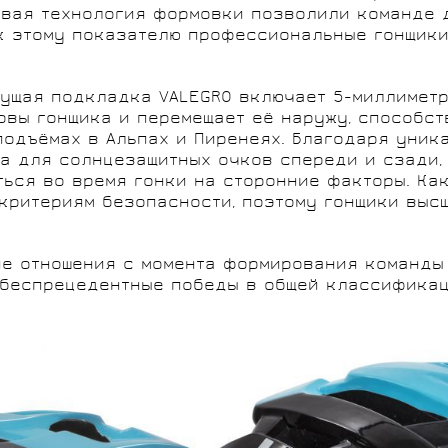
овая технология формовки позволили команде 
 к этому показателю профессиональные гонщик
ущая подкладка VALEGRO включает 5-миллимет
ловы гонщика и перемещает её наружу, способст
подъёмах в Альпах и Пиренеях. Благодаря уника
а для солнцезащитных очков спереди и сзади,
ься во время гонки на сторонние факторы. Как
критериям безопасности, поэтому гонщики выс
ие отношения с момента формирования команды 
 беспрецедентные победы в общей классификац