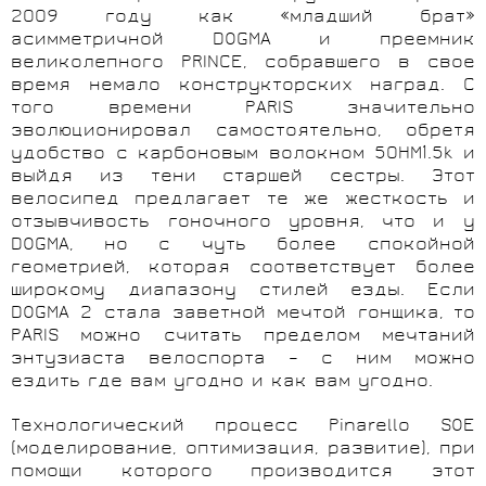
2009 году как «младший брат»
асимметричной
DOGMA
и преемник
великолепного
PRINCE
, собравшего в свое
время немало конструкторских наград. С
того времени
PARIS
значительно
эволюционировал самостоятельно, обретя
удобство с карбоновым волокном 50HM1.5k и
выйдя из тени старшей сестры. Этот
велосипед предлагает те же жесткость и
отзывчивость гоночного уровня, что и у
DOGMA
, но с чуть более спокойной
геометрией, которая соответствует более
широкому диапазону стилей езды. Если
DOGMA
2 стала заветной мечтой гонщика, то
PARIS
можно считать пределом мечтаний
энтузиаста велоспорта – с ним можно
ездить где вам угодно и как вам угодно.
Технологический процесс Pinarello SOE
(моделирование, оптимизация, развитие), при
помощи которого производится этот