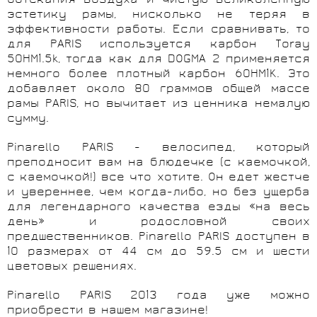
обтекания воздуха и чистую великолепную
эстетику рамы, нисколько не теряя в
эффективности работы. Если сравнивать, то
для
PARIS
используется карбон
Toray
50HM1.5k, тогда как для DOGMA 2 применяется
немного более плотный карбон 60HM1K. Это
добавляет около 80 граммов общей массе
рамы
PARIS
, но вычитает из ценника немалую
сумму.
Pinarello
PARIS
- велосипед, который
преподносит вам на блюдечке (с каемочкой,
с каемочкой!) все что хотите. Он едет жестче
и увереннее, чем когда-либо, но без ущерба
для легендарного качества езды «на весь
день» и родословной своих
предшественников. Pinarello
PARIS
доступен в
10 размерах от 44 см до 59.5 см и шести
цветовых решениях.
Pinarello
PARIS
2013 года
уже можно
приобрести в нашем магазине!