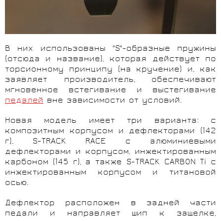
В них использованы "S"-образные пружины
(отсюда и название), которая действует по
торсионному принципу (на кручение) и, как
заявляет производитель, обеспечивают
мгновенное встегивание и выстегивание
педалей
вне зависимости от условий.
Новая модель имеет три варианта: с
композитным корпусом и дефлекторами (142
г), S-T
RACK
RACE
с алюминиевыми
дефлекторами и корпусом, инжектированным
карбоном (145 г), а также S-
TRACK
CARBON
Ti с
инжектированным корпусом и титановой
осью.
Дефлектор расположен в задней части
педали и направляет шип к защелке,