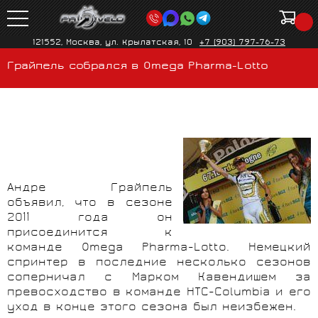
121552, Москва, ул. Крылатская, 10
+7 (903) 797-76-73
Грайпель собрался в Omega Pharma-Lotto
Андре Грайпель
объявил, что в сезоне
2011 года он
присоединится к
команде Omega Pharma-
Lotto
. Немецкий
спринтер в последние несколько сезонов
соперничал с Марком Кавендишем за
превосходство в команде HTC-
Columbia
и его
уход в конце этого сезона был неизбежен.