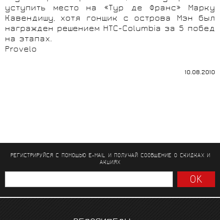
уступить место на «Тур де Франс» Марку
Кавендишу, хотя гонщик с острова Мэн был
награжден решением HTC-
Columbia
за 5 побед
на этапах.
Provelo
10.08.2010
РЕГИСТРИРУЙСЯ С ПОМОЩЬЮ E-MAIL И ПОЛУЧАЙ СООБЩЕНИЕ
О СКИДКАХ И
АКЦИЯХ