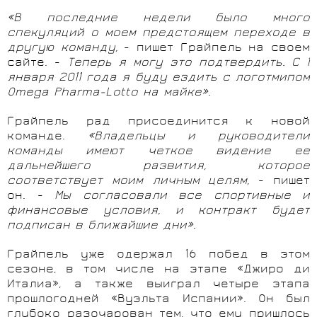
«В последние недели было много
спекуляций о моем предстоящем переходе в
другую команду,
- пишет Грайпель на своем
сайте. -
Теперь я могу это подтвердить. С 1
января 2011 года я буду ездить с логотмипом
Omega Pharma-
Lotto
на майке»
.
Грайпель рад присоединится к новой
команде.
«Владельцы и руководители
команды имеют четкое видение ее
дальнейшего развития, которое
соответствует моим личным целям,
- пишет
он. -
Мы согласовали все спортивные и
финансовые условия, и контракт будет
подписан в ближайшие дни».
Грайпель уже одержал 16 побед в этом
сезоне, в том числе на этапе «Джиро ди
Италиа», а также выиграл четыре этапа
прошлогодней «Вуэльта Испании». Он был
глубоко разочарован тем, что ему пришлось