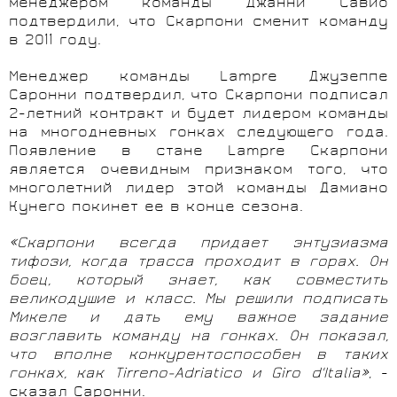
менеджером команды Джанни Савио
подтвердили, что Скарпони сменит команду
в 2011 году.
Менеджер команды Lampre Джузеппе
Саронни подтвердил, что Скарпони подписал
2-летний контракт и будет лидером команды
на многодневных гонках следующего года.
Появление в стане
Lampre
Скарпони
является очевидным признаком того, что
многолетний лидер этой команды Дамиано
Кунего покинет ее в конце сезона.
«Скарпони всегда придает энтузиазма
тифози, когда трасса проходит в горах. Он
боец, который знает, как совместить
великодушие и класс. Мы решили подписать
Микеле и дать ему важное задание
возглавить команду на гонках. Он показал,
что вполне конкурентоспособен в таких
гонках, как Tirreno-Adriatico и Giro d'Italia»
, -
сказал Саронни.