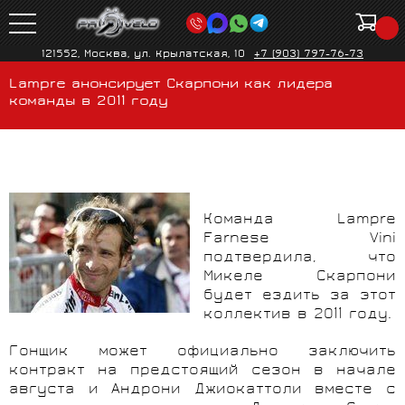
121552, Москва, ул. Крылатская, 10
+7 (903) 797-76-73
Lampre анонсирует Скарпони как лидера
команды в 2011 году
Команда Lampre
Farnese
Vini
подтвердила, что
Микеле Скарпони
будет ездить за этот
коллектив в 2011 году.
Гонщик может официально заключить
контракт на предстоящий сезон в начале
августа и Андрони Джиокаттоли вместе с