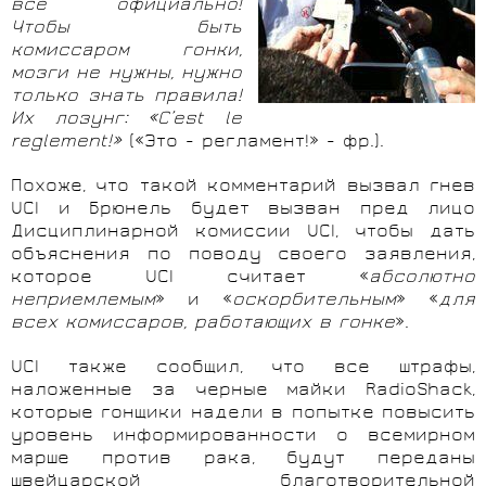
все официально!
Чтобы быть
комиссаром гонки,
мозги не нужны, нужно
только знать правила!
Их лозунг: «
C
’est le
reglement!»
(«Это - регламент!» - фр.).
Похоже, что такой комментарий вызвал гнев
UCI и Брюнель будет вызван пред лицо
Дисциплинарной комиссии UCI, чтобы дать
объяснения по поводу своего заявления,
которое UCI считает «
абсолютно
неприемлемым
» и «
оскорбительным
» «
для
всех комиссаров, работающих в гонке
».
UCI также сообщил, что все штрафы,
наложенные за черные майки RadioShack,
которые гонщики надели в попытке повысить
уровень информированности о всемирном
марше против рака, будут переданы
швейцарской благотворительной