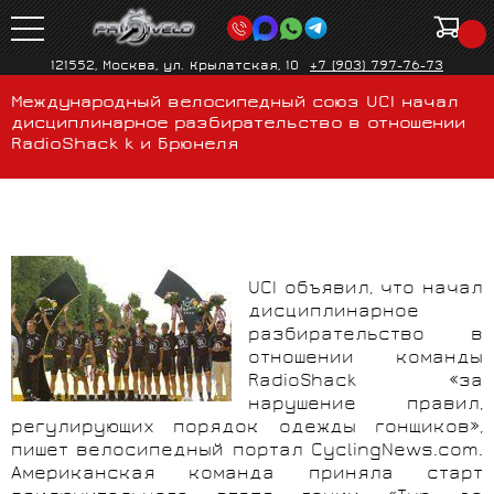
121552, Москва, ул. Крылатская, 10
+7 (903) 797-76-73
Международный велосипедный союз UCI начал
дисциплинарное разбирательство в отношении
RadioShack k и Брюнеля
UCI объявил, что начал
дисциплинарное
разбирательство в
отношении команды
RadioShack «за
нарушение правил,
регулирующих порядок одежды гонщиков»,
пишет велосипедный портал
CyclingNews
.
com
.
Американская команда приняла старт