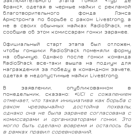
заключительного этапа гонки «Тур де
Франс», одетая в черные майки с рекламой
благотворительного фонда Лэнса
Армстронга по борьбе с раком Livestrong, а
не в своих обычных майках RadioShack, не
сообщив об этом комиссарам гонки заранее.
Официальный старт этапа был отложен,
чтобы гонщики RadioShack поменяли форму
на обычную. Однако после гонки команда
RadioShack все-таки вышла на подиум для
награждения за победу в командном зачете,
одетая в недопустимые майки Livestrong.
В заявлении, опубликованном в
понедельник, сказано:
«UCI с сожалением
отмечает, что такая инициатива как борьба с
раком чрезвычайно достойна похвалы,
однако она не была заранее согласована с
комиссарами и организаторами гонки. Это
могло быть сделано вовремя и осталось бы
в рамках правил соревнований.