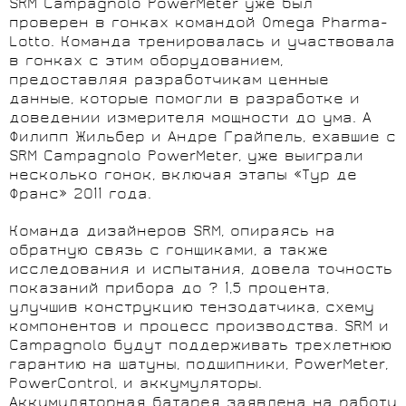
SRM Campagnolo PowerMeter уже был
проверен в гонках командой Omega Pharma-
Lotto. Команда тренировалась и участвовала
в гонках с этим оборудованием,
предоставляя разработчикам ценные
данные, которые помогли в разработке и
доведении измерителя мощности до ума. А
Филипп Жильбер и Андре Грайпель, ехавшие с
SRM Campagnolo PowerMeter, уже выиграли
несколько гонок, включая этапы «Тур де
Франс» 2011 года.
Команда дизайнеров SRM, опираясь на
обратную связь с гонщиками, а также
исследования и испытания, довела точность
показаний прибора до ? 1,5 процента,
улучшив конструкцию тензодатчика, схему
компонентов и процесс производства. SRM и
Campagnolo будут поддерживать трехлетнюю
гарантию на шатуны, подшипники, PowerMeter,
PowerControl, и аккумуляторы.
Аккумуляторная батарея заявлена на работу