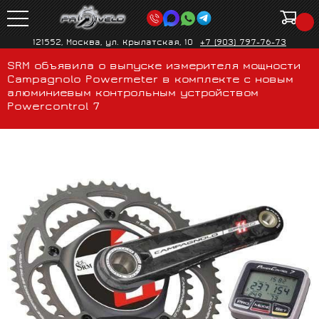
121552, Москва, ул. Крылатская, 10
+7 (903) 797-76-73
SRM объявила о выпуске измерителя мощности
Campagnolo Powermeter в комплекте с новым
алюминиевым контрольным устройством
Powercontrol 7