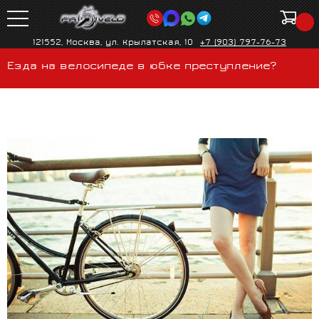
121552, Москва, ул. Крылатская, 10
+7 (903) 797-76-73
Езда на велосипеде в юбке преступление?