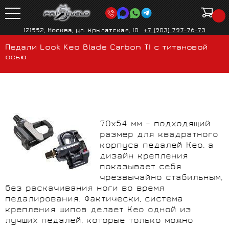
121552, Москва, ул. Крылатская, 10
+7 (903) 797-76-73
Педали Look Keo Blade Carbon TI с титановой
осью
70x54 мм – подходящий
размер для квадратного
корпуса педалей Кео, а
дизайн крепления
показывает себя
чрезвычайно стабильным,
без раскачивания ноги во время
педалирования. Фактически, система
крепления шипов делает Кео одной из
лучших педалей, которые только можно