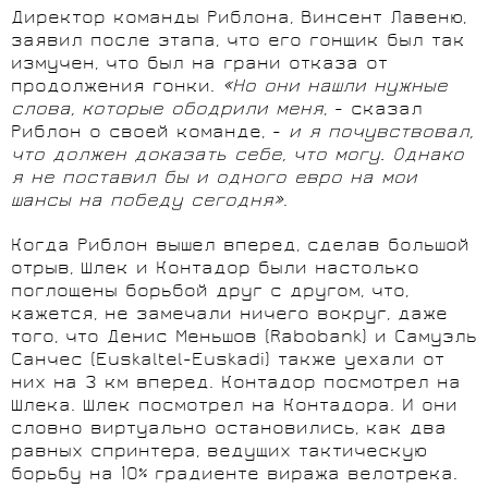
Директор команды Риблона, Винсент Лавеню,
заявил после этапа, что его гонщик был так
измучен, что был на грани отказа от
продолжения гонки.
«Но они нашли нужные
слова, которые ободрили меня
, - сказал
Риблон о своей команде, -
и я почувствовал,
что должен доказать себе, что могу. Однако
я не поставил бы и одного евро на мои
шансы на победу сегодня»
.
Когда Риблон вышел вперед, сделав большой
отрыв, Шлек и Контадор были настолько
поглощены борьбой друг с другом, что,
кажется, не замечали ничего вокруг, даже
того, что Денис Меньшов (Rabobank) и Самуэль
Санчес (Euskaltel-Euskadi) также уехали от
них на 3 км вперед. Контадор посмотрел на
Шлека. Шлек посмотрел на Контадора. И они
словно виртуально остановились, как два
равных спринтера, ведущих тактическую
борьбу на 10% градиенте виража велотрека.