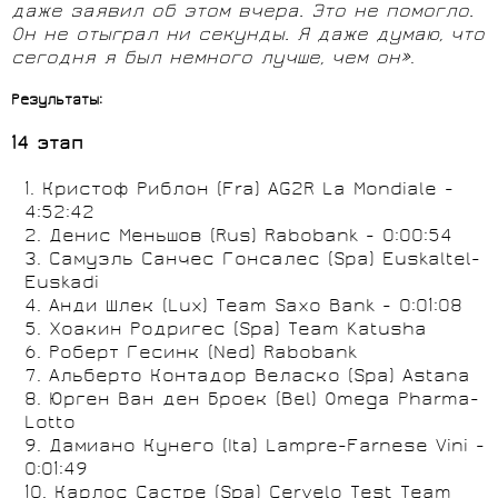
даже заявил об этом вчера. Это не помогло.
Он не отыграл ни секунды. Я даже думаю, что
сегодня я был немного лучше, чем он»
.
Результаты:
14 этап
1. Кристоф Риблон (Fra) AG2R La Mondiale -
4:52:42
2. Денис Меньшов (Rus) Rabobank - 0:00:54
3. Самуэль Санчес Гонсалес (Spa) Euskaltel-
Euskadi
4. Анди Шлек (Lux) Team Saxo Bank - 0:01:08
5. Хоакин Родригес (Spa) Team Katusha
6. Роберт Гесинк (Ned) Rabobank
7. Альберто Контадор Веласко (Spa) Astana
8. Юрген Ван ден Броек (Bel) Omega Pharma-
Lotto
9. Дамиано Кунего (Ita) Lampre-Farnese Vini -
0:01:49
10. Карлос Састре (Spa) Cervelo Test Team