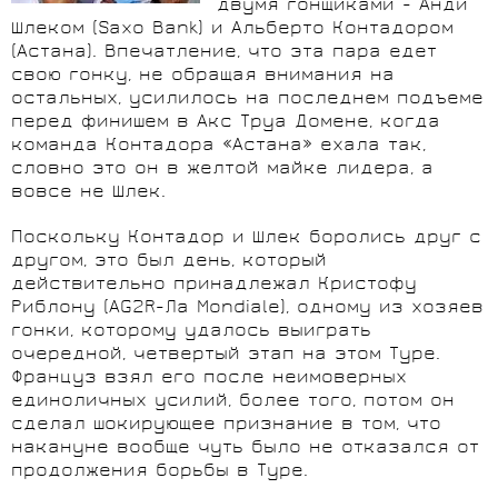
двумя гонщиками - Анди
Шлеком (Saxo Bank) и Альберто Контадором
(Астана). Впечатление, что эта пара едет
свою гонку, не обращая внимания на
остальных, усилилось на последнем подъеме
перед финишем в Акс Труа Домене, когда
команда Контадора «Астана» ехала так,
словно это он в желтой майке лидера, а
вовсе не Шлек.
Поскольку Контадор и Шлек боролись друг с
другом, это был день, который
действительно принадлежал Кристофу
Риблону (AG2R-Ла Mondiale), одному из хозяев
гонки, которому удалось выиграть
очередной, четвертый этап на этом Туре.
Француз взял его после неимоверных
единоличных усилий, более того, потом он
сделал шокирующее признание в том, что
накануне вообще чуть было не отказался от
продолжения борьбы в Туре.