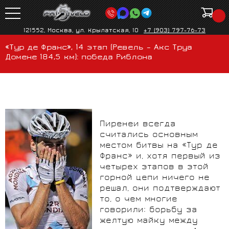
121552, Москва, ул. Крылатская, 10
+7 (903) 797-76-73
«Тур де Франс», 14 этап (Ревель – Акс Труа
Домене 184,5 км): победа Риблона
Пиренеи всегда
считались основным
местом битвы на «Тур де
Франс» и, хотя первый из
четырех этапов в этой
горной цепи ничего не
решал, они подтверждают
то, о чем многие
говорили: борьбу за
желтую майку между