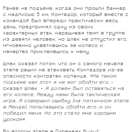
Ранее на подъеме, когда они прошли баннер
с надписью 5 км, Контадор, который вместе с
командой был впереди практически весь
день, предпринял одну из своих
характерных атак, наращивая темп в группе
из девяти человек, но Шлек не отпустил его,
мгновенно ухватившись за колесо и
намертво приклеившись к нему.
Шлек сказал потом, что он с самого начала
этапа решил не атаковать Контадора из-за
опасности контратак испанца.
«На таком
подъеме как этот я не мог обойти его
, -
сказал Шлек. -
Я должен был оставаться на
его колесе. Между нами была тактическая
игра. Я совершил ошибку [на пятничном этапе
в Менде], попытавшись обойти его, и он
победил меня. Но это стало мне хорошим
уроком»
.
Во втором этапе в Пиренеях будут