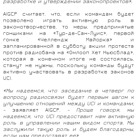
разработке и утверждении законопроектов».
AIGCP считает, что, если командам будет
позволено играть активную роль в
законотворчестве, то меры, предпринятые
гонщиками на «Тур-де-Сан-Луис», первой
гонке «Челлендж Майорка» и
запланированной в субботу акции протеста
против радиобана на «Омлооп Хет Ньюсблад»,
которая в конечном итоге не состоялась,
станут не нужны, поскольку команды будут
активно участвовать в разработке законов
UCI.
«Мы надеемся, что заседание в четверг по
вопросу радиосвязи будет первым шагом к
улучшению отношений между UCI и командами,
-
заявляет AIGCP.
- Проще говоря, мы
надеемся, что UCI предоставит нам активную
роль в управлении нашим видом спорта. Мы
заслужили такую роль и будем благодарны,
если нам предоставят ее»
.