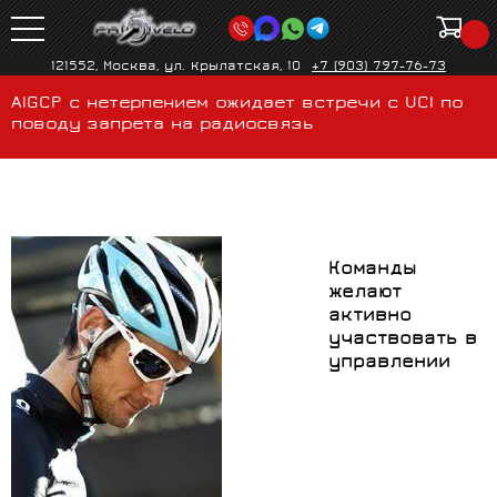
121552, Москва, ул. Крылатская, 10
+7 (903) 797-76-73
AIGCP с нетерпением ожидает встречи с UCI по
поводу запрета на радиосвязь
Команды
желают
активно
участвовать в
управлении