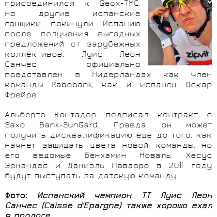
присоединился к Geox-TMC,
но другие испанские
гонщики покинули Испанию
после получения выгодных
предложений от зарубежных
коллективов. Луис Леон
Санчес официально
представлен в Нидерландах как член
команды Rabobank, как и испанец Оскар
Фрейре.
Альберто Контадор подписал контракт с
Saxo Bank-SunGard. Правда, он может
получить дисквалификацию еще до того, как
начнет защищать цвета новой команды, но
его ведомые Бенхамин Новаль, Хесус
Эрнандес и Даниэль Наварро в 2011 году
будут выступать за датскую команду.
Фото:
Испанский чемпион TT Луис Леон
Санчес (Caisse d'Epargne) также хорошо ехал
в прологе.