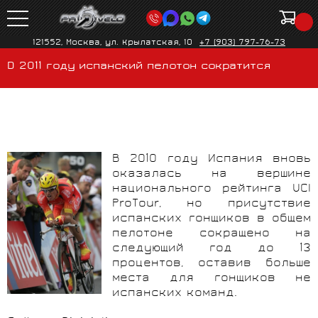
121552, Москва, ул. Крылатская, 10
+7 (903) 797-76-73
D 2011 году испанский пелотон сократится
В 2010 году Испания вновь
оказалась на вершине
национального рейтинга UCI
ProTour, но присутствие
испанских гонщиков в общем
пелотоне сокращено на
следующий год до 13
процентов, оставив больше
места для гонщиков не
испанских команд.