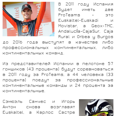
В 2011 году Испания
будет иметь две
ProTeams - это
Euskaltel-Euskadi и
Movistar, а Geox-TMC,
Andalucía-CajaSur, Caja
Rural и Orbea y Burgos
до 2016 года выступят в качестве либо
профессиональных континентальных, либо
континентальных команд.
Из представителей Испании в пелотоне 57
гонщиков (43 процента) будут соревноваться
в 2011 году за ProTeams, а 44 человека (33
процента) поедут за профессиональные
континентальные команды и 24 процента за
континентальные.
Сэмюэль Санчес и Игорь
Антон снова возглавят
Euskaltel, а Карлос Састре