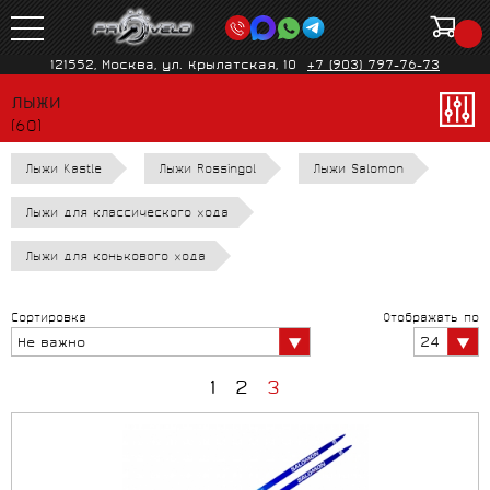
121552, Москва, ул. Крылатская, 10
+7 (903) 797-76-73
ЛЫЖИ
(60)
Лыжи Kastle
Лыжи Rossingol
Лыжи Salomon
Лыжи для классического хода
Лыжи для конькового хода
Сортировка
Отображать по
24
Не важно
1
2
3