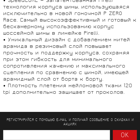
• SpeedCORE — запатентованная Pirelli
технология корпуса шины, использующаяся
исключительно в новой гоночной P ZERO
Race. Самый высокоэффективный и готовый к
бескамерному использованию корпус
шоссейной шины в линейке Pirelli.
• Уникальный дизайн с добавлением нитей
арамида в резиновый слой повышает
прочность и поддержку корпуса, сохраняя
при этом гибкость для минимального
сопротивления качению и максимального
сцепления по сравнению с шиной, имеющей
арамидный слой от борта к борту.
• Плотность плетения нейлоновой ткани 120
tpi дополнительно защищает от проколов.
РЕГИСТРИРУЙСЯ С ПОМОЩЬЮ E-MAIL И ПОЛУЧАЙ СООБЩЕНИЕ
О СКИДКАХ И
АКЦИЯХ