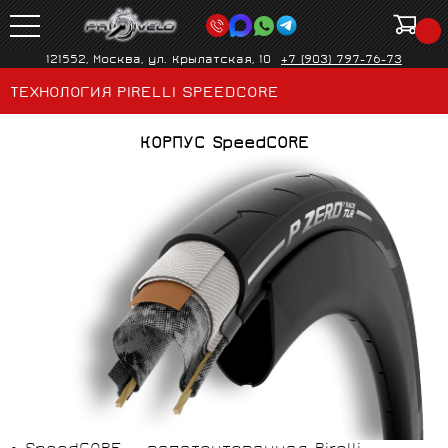
121552, Москва, ул. Крылатская, 10
+7 (903) 797-76-73
ТЕХНОЛОГИЯ PIRELLI SPEEDCORE
КОРПУС
SpeedCORE