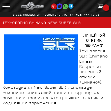
121552, Москва, ул. Крылатская, 10
+7 (903) 797-76-73
ТЕХНОЛОГИЯ SHIMANO NEW SUPER SLR
ЛИНЕЙНЫЙ
ОТКЛИК
"ШИМАНО"
Технология
SLR (Shimano
Linear
Response –
линейный
отклик
«Шимано»).
Конструкция New Super SLR использует
механизм, снижающий трение в суппортах,
рычагах и тросиках, что улучшает отклик и
модуляцию торможения.