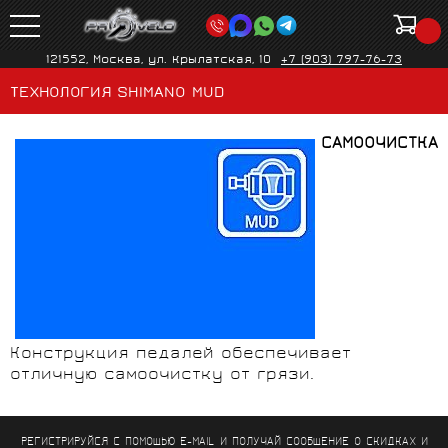
121552, Москва, ул. Крылатская, 10
+7 (903) 797-76-73
ТЕХНОЛОГИЯ SHIMANO MUD
САМООЧИСТКА
Конструкция педалей обеспечивает
отличную самоочистку от грязи.
РЕГИСТРИРУЙСЯ С ПОМОЩЬЮ E-MAIL И ПОЛУЧАЙ СООБЩЕНИЕ
О СКИДКАХ И