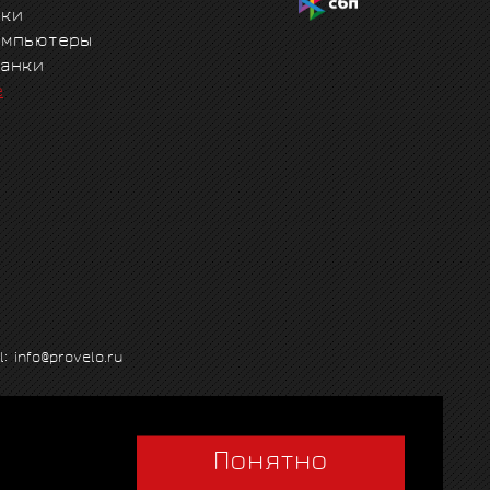
чки
омпьютеры
танки
е
l: info@provelo.ru
Понятно
Q
|
Политика использования cookies