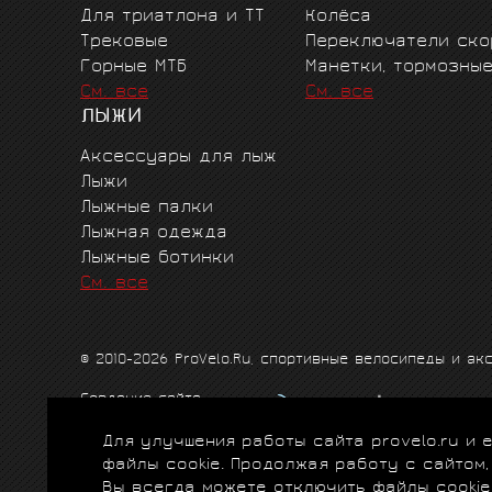
Для триатлона и ТТ
Колёса
Трековые
Переключатели ско
Горные MTБ
Манетки, тормозны
См. все
См. все
ЛЫЖИ
Аксессуары для лыж
Лыжи
Лыжные палки
Лыжная одежда
Лыжные ботинки
См. все
© 2010-2026 ProVelo.Ru, спортивные велосипеды и а
Создание сайта
Продвижение сайта
Для улучшения работы сайта provelo.ru и
Схема проезда
|
Карта сайта
|
Политика конфиденци
файлы cookie. Продолжая работу с сайтом
Вы всегда можете отключить файлы cookie