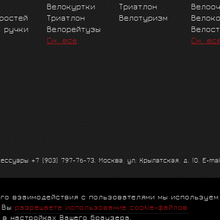
Велокуртки
Триатлон
Велоо
ростей
Триатлон
Велотуризм
Велок
е ручки
Велорейтузы
Велос
См. все
См. вс
ксессуары
+7 (903) 797-76-73
. Москва, ул. Крылатская, д. 10. E-mai
 его взаимодействия с пользователями мы используем
альности
|
Договор-оферта
|
Клубная программа
|
Гарантии
|
FA
, Вы
разрешаете использование cookie-файлов.
 в настройках Вашего браузера.