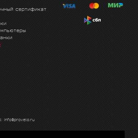
очный сертификат
чки
омпьютеры
танки
е
l: info@provelo.ru