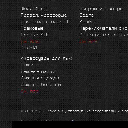
Шоссейные
Покрышки, камеры
Гравел, кроссовые
Сёдла
Для триатлона и ТТ
Колёса
Трековые
Переключатели ско
Горные MTБ
Манетки, тормозны
См. все
См. все
ЛЫЖИ
Аксессуары для лыж
Лыжи
Лыжные палки
Лыжная одежда
Лыжные ботинки
См. все
© 2010-2026 ProVelo.Ru, спортивные велосипеды и а
Создание сайта
Продвижение сайта