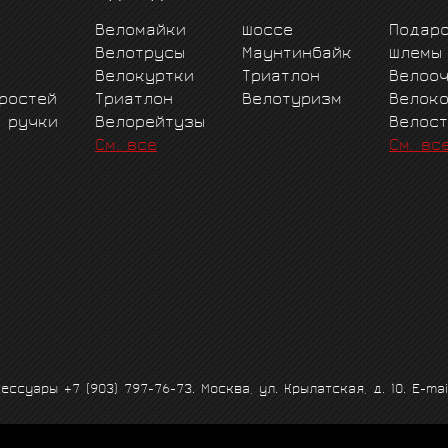
Веломайки
Шоссе
Подар
Велотрусы
Маунтинбайк
Шлемы
Велокуртки
Триатлон
Велоо
ростей
Триатлон
Велотуризм
Велок
е ручки
Велорейтузы
Велос
См. все
См. вс
ксессуары
+7 (903) 797-76-73
. Москва, ул. Крылатская, д. 10. E-mai