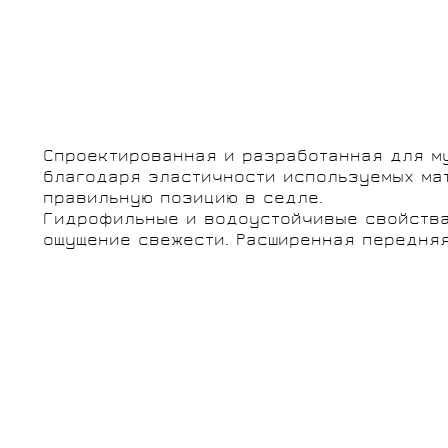
SHIMANO
ПУЛЬСОМЕТРЫ
ШЕСТЕРЁНКИ
ЧЕХЛЫ, КЕЙСЫ
ВЕЛОСИПЕДА
БЕЛЬЕ
ПРОИЗВОДИТЕЛИ
ПРОИЗВОДИТЕЛИ
Спроектированная и разработанная для му
ВЫНОСЫ РУЛЯ
ВЕЛОШОРТЫ
ФЛЯГИ И
ЭЛЕКТРОНИКА
ХРАНЕНИЕ И
ВЕЛОНОСКИ
благодаря эластичности используемых ма
BMC
FELT
ДЕРЖАТЕЛИ
ТРАНСПОРТИРОВКА
правильную позицию в седле.
KÄSTLE
RED CREEK
ВЕЛОСИПЕДОВ
Гидрофильные и водоустойчивые свойства 
ПРОИЗВОДИТЕЛИ
ощущение свежести. Расширенная передняя
ПРОИЗВОДИТЕЛИ
ПРОИЗВОДИТЕЛИ
NALINI
RODE
BIVIUM
ZBOG
PIRELLI
TOPEAK
KASK
KOO