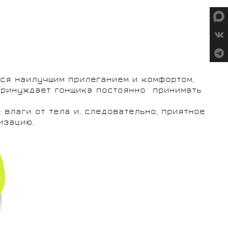
СУМКИ
ся наилучшим прилеганием и комфортом,
ГРУППЫ
принуждает гонщика постоянно принимать
ОБОРУДОВАНИЯ
SALOMON
VORTEX
влаги от тела и, следовательно, приятное
изацию.
MICHE
GELO
SHIMANO
TOPEAK