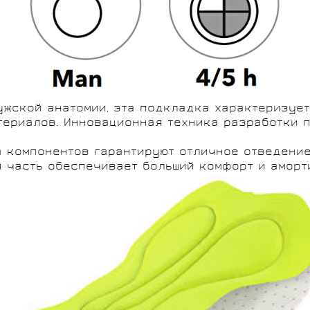
МОЩНОСТИ
СИСТЕМЫ
жской анатомии, эта подкладка характеризует
БЕГОВАЯ ОДЕЖДА
МЕЛКИЕ ДЕТАЛИ,
СУМКИ,
ПОДСЕДЕЛЬНЫЕ
СПОРТИВНОЕ
ДЛЯ ДЕТЕЙ
териалов. Инновационная техника разработки 
GELO
RIDLEY
ТРОСЫ, РУБАШКИ
ДЕРЖАТЕЛИ,
ПИТАНИЕ
ШТЫРИ
BIVIUM
ROSSIGNOL
РЮКЗАКИ
компонентов гарантируют отличное отведение 
 часть обеспечивает больший комфорт и аморт
SKI TIME
SHIMANO
FULCRUM
DEDA ELEMENTI
ELITE