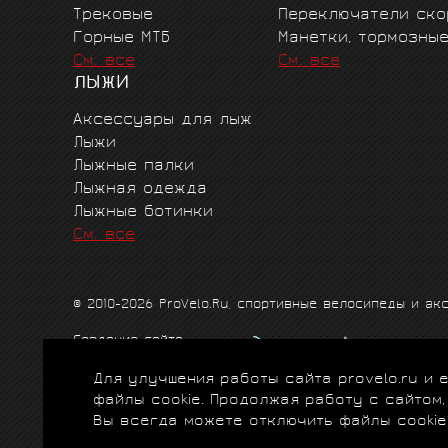
Трековые
Переключатели ско
Горные MTБ
Манетки, тормозны
См. все
См. все
ЛЫЖИ
Аксессуары для лыж
Лыжи
Лыжные палки
Лыжная одежда
Лыжные ботинки
См. все
© 2010-2026 ProVelo.Ru, спортивные велосипеды и а
Создание сайта
Продвижение сайта
Для улучшения работы сайта provelo.ru и
Схема проезда
|
Карта сайта
|
Политика конфиденци
файлы cookie. Продолжая работу с сайтом
Вы всегда можете отключить файлы cookie