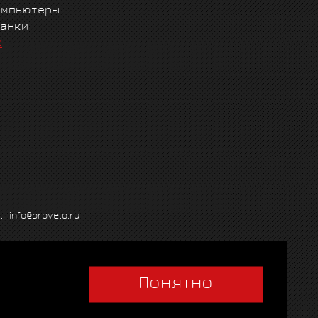
омпьютеры
танки
е
l: info@provelo.ru
Понятно
Q
|
Политика использования cookies