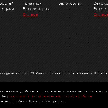
ростей
Триатлон
Велотуризм
Велок
е ручки
Велорейтузы
Велос
См. все
См. вс
ксессуары
+7 (903) 797-76-73
. Москва, ул. Крылатская, д. 10. E-mai
 его взаимодействия с пользователями мы используем
альности
|
Договор-оферта
|
Клубная программа
|
Гарантии
|
FA
, Вы
разрешаете использование cookie-файлов.
 в настройках Вашего браузера.