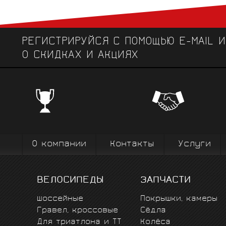
РЕГИСТРИРУЙСЯ С ПОМОЩЬЮ E-MAIL 
О СКИДКАХ И АКЦИЯХ
ЧЕМПИОНСКИЕ БРЕНДЫ
Профе
Поставки от всемирно известных
велоодежд
зарекомендовавших себя на всех уров
выступ
вплоть до профессионального спорта вы
коман
О компании
Контакты
Услуги
ВЕЛОСИПЕДЫ
ЗАПЧАСТИ
Шоссейные
Покрышки, камеры
Гравел, кроссовые
Сёдла
Для триатлона и ТТ
Колёса